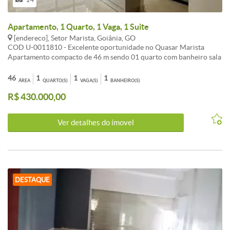
Apartamento, 1 Quarto, 1 Vaga, 1 Suite
[endereco], Setor Marista, Goiânia, GO
COD U-0011810 - Excelente oportunidade no Quasar Marista
Apartamento compacto de 46 m sendo 01 quarto com banheiro sala
cozinha e área de serviço. Planta funcional e bem aproveitada
cozinha equipada com cooktop forno completo em armários
46
1
1
1
ÁREA
QUARTO(S)
VAGA(S)
BANHEIRO(S)
planejados pronto para locação ou moradia imediata. Localizado em
R$ 430.000,00
uma das regiões mais valorizadas de Goiânia o Setor Marista o
empreendimento oferece lazer completo no rooftop com academia
sauna salão de festas espaço gourmet e mercado autônomo. Imóvel
Ver detalhes do ímovel
com grande procura para locação. Localizado em andar
intermediário com 01 vaga de garagem. - Informações Atualizadas
em Um de agosto Dois Mil e Vinte e Seis
DESTAQUE