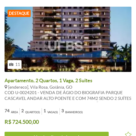
DESTAQUE
11
Apartamento, 2 Quartos, 1 Vaga, 2 Suites
[endereco], Vila Rosa, Goiânia, GO
COD U-0024201 - VENDA DE ÁGIO DO BIOGRAFIA PARQUE
CASCAVEL ANDAR ALTO POENTE E COM 74M2 SENDO 2 SUÍTES
LAVABO I VAGA DE GARAGEM E COM EXTENSÃO DE SEU LAR O
LAZER NO ROOFTOP COM VISTA DESLUMBRANTE E
74
2
1
3
ÁREA
QUARTO(S)
VAGA(S)
BANHEIRO(S)
VALORIZAÇÃO GARANTIDA. ENTREGUE EM 2028. VALOR R
R$ 724.500,00
724.500 00 ÁGIO R 143.873 00 - Informações Atualizadas em Trinta
e Um de julho Dois Mil e Vinte e Seis