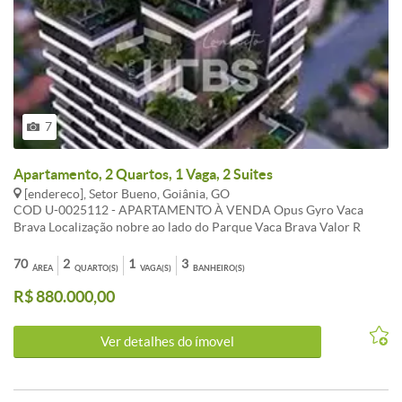
7
Apartamento, 2 Quartos, 1 Vaga, 2 Suites
[endereco], Setor Bueno, Goiânia, GO
COD U-0025112 - APARTAMENTO À VENDA Opus Gyro Vaca
Brava Localização nobre ao lado do Parque Vaca Brava Valor R
880.000 00 Financiado Saldo devedor R 230.000 00 Detalhes do
imóvel Área privativa 70 25 m Área total 117 82 m 2 quartos sendo
70
2
1
3
ÁREA
QUARTO(S)
VAGA(S)
BANHEIRO(S)
2 suítes 1 lavabo 1 vaga de garagem Apartamento moderno com
R$ 880.000,00
planta inteligente ideal para quem busca conforto e praticidade em
uma das regiões mais desejadas de Goiânia - Informações
Atualizadas em Trinta e Um de julho Dois Mil e Vinte e Seis
Ver detalhes do ímovel