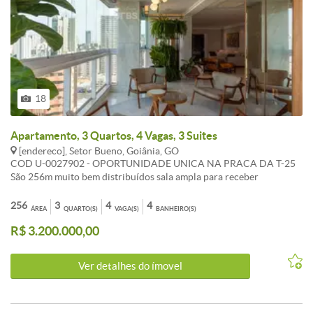
18
Apartamento, 3 Quartos, 4 Vagas, 3 Suites
[endereco], Setor Bueno, Goiânia, GO
COD U-0027902 - OPORTUNIDADE UNICA NA PRACA DA T-25
São 256m muito bem distribuídos sala ampla para receber
escritório privativo cortinas automatizadas 3 suítes sendo a master
com closet e banheira além de uma área de serviço espaçosa e
256
3
4
4
ÁREA
QUARTO(S)
VAGA(S)
BANHEIRO(S)
elevador privativo com hall. O imóvel é nascente cheio de
R$ 3.200.000,00
iluminação natural e o condomínio ainda oferece lazer completo
com e segurança armada24h. Obs. Apartamento mobiliado cliente
irá tirar mesa de jantar objetos de decoração e obras de arte. -
Ver detalhes do ímovel
Informações Atualizadas em Um de agosto Dois Mil e Vinte e Seis