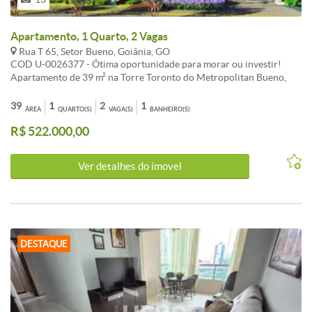
Apartamento, 1 Quarto, 2 Vagas
Rua T 65, Setor Bueno, Goiânia, GO
COD U-0026377 - Ótima oportunidade para morar ou investir!
Apartamento de 39 m² na Torre Toronto do Metropolitan Bueno,
com 1 quarto integrado à sala, cozinha funcional, banheiro bem
distribuído, 2 vagas de garagem e 1 escaninho. Conforto,
39
1
2
1
ÁREA
QUARTO(S)
VAGA(S)
BANHEIRO(S)
praticidade e excelente potencial de valorização em uma localização
R$ 522.000,00
privilegiada. - Informações Atualizadas em Trinta e Um de julho
Dois Mil e Vinte e Seis
Ver detalhes do ímovel
DESTAQUE