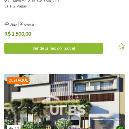
C, Jardim Goiás, Goiânia, GO
Sala, 2 Vagas
25
2
ÁREA
VAGA(S)
R$ 1.500,00
Ver detalhes do ímovel
DESTAQUE
13