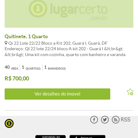
Quitinete, 1 Quarto
Qi 22 Lote 22/22 Bloco a Kit 202, Guará I, Guará, DF
Endereço: QI 22 lote 22/24 bloco A kit 202 - Guará I &lt;br&gt;
&lt;br&gt; Uma kit com cozinha, quarto com banheiro e varanda
&lt;br&gt; &lt;br&gt; &lt;br&gt; &lt;br&gt; CONVICTA IMÓVEIS
&lt;br&gt; &lt;br&gt; 061.3386-9000 &lt;br&gt; 061.99112-3703
40
1
1
ÁREA
QUARTO(S)
BANHEIRO(S)
R$ 700,00
Ver detalhes do ímovel