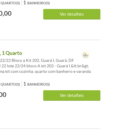
ÓVEIS LTDA. &lt;br&gt; Tel. Fixo: (61) 3386-9000
1
QUARTO(S)
BANHEIRO(S)
el. Whatsapp: (61) 99112-3703 &lt;br&gt;
0,00
imob.com.br &lt;br&gt; &lt;br&gt; &lt;br&gt;
Ver detalhes
, 1 Quarto
22/22 Bloco a Kit 202, Guará I, Guará, DF
 22 lote 22/24 bloco A kit 202 - Guará I &lt;br&gt;
ma kit com cozinha, quarto com banheiro e varanda
&lt;br&gt; &lt;br&gt; &lt;br&gt; CONVICTA IMÓVEIS
lt;br&gt; 061.3386-9000 &lt;br&gt; 061.99112-3703
1
QUARTO(S)
BANHEIRO(S)
00
Ver detalhes