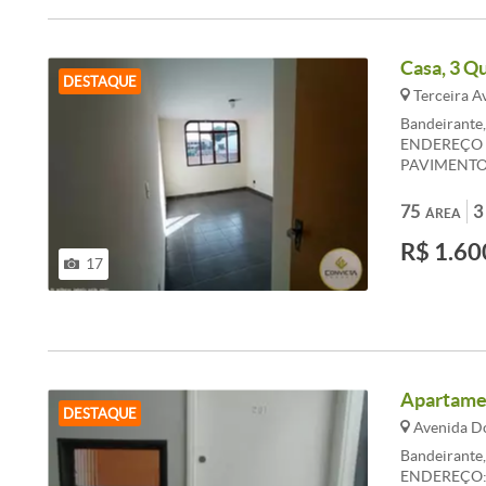
Casa, 3 Q
DESTAQUE
Terceira A
Bandeirante
ENDEREÇO :
PAVIMENTO 
COM 03 QUA
BANHEIRO SO
75
3
ÁREA
&lt;br&gt; 
R$ 1.60
061.3386-900
17
&lt;br&gt; -
Quarto com S
Apartamen
DESTAQUE
Avenida Do
Bandeirante
ENDEREÇO: