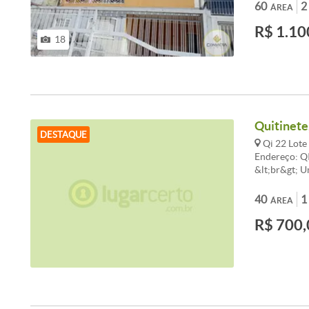
CONVICTA IM
60
2
ÁREA
&lt;br&gt; T
R$ 1.10
www.convicta
18
Quitinete
DESTAQUE
Qi 22 Lote 
Endereço: QI
&lt;br&gt; U
&lt;br&gt; 
&lt;br&gt; &
40
1
ÁREA
R$ 700,