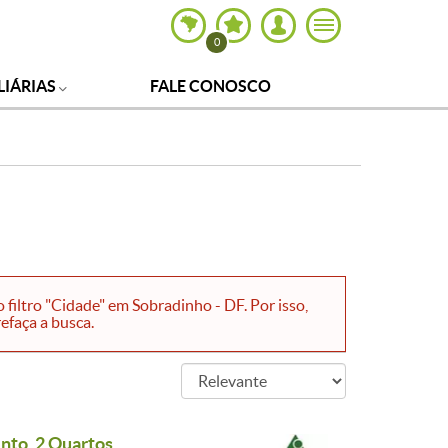
0
LIÁRIAS
FALE CONOSCO
filtro "Cidade" em Sobradinho - DF. Por isso,
efaça a busca.
to, 2 Quartos