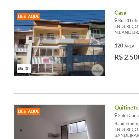
Casa
DESTAQUE
Rua 3 Lote
ENDEREÇO: 
N.BANDEIRA
QUARTOS SE
COZINHA, Á
120
ÁREA
&lt;br&gt; 
R$ 2.50
&lt;br&gt; 0
Proximidades
Supermercad
30
Quitinete
DESTAQUE
Splm Conju
Bandeirante
ENDEREÇO: 
BANDEIRANT