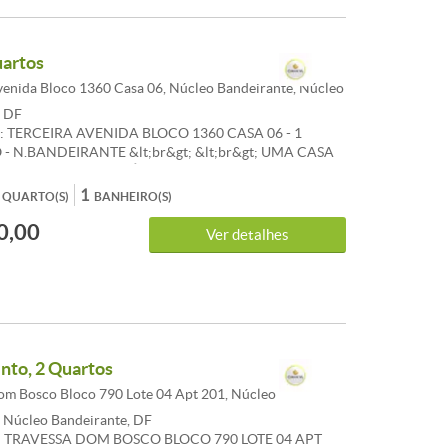
uartos
venida Bloco 1360 Casa 06, Núcleo Bandeirante, Núcleo
, DF
 TERCEIRA AVENIDA BLOCO 1360 CASA 06 - 1
- N.BANDEIRANTE &lt;br&gt; &lt;br&gt; UMA CASA
RTOS SENDO 01 SUÍTE , SALA , COZINHA, 1
CIAL E ÁREA DE SERVIÇO &lt;br&gt; &lt;br&gt;
1
QUARTO(S)
BANHEIRO(S)
&lt;br&gt; &lt;br&gt; CONVICTA IMÓVEIS &lt;br&gt;
0,00
0 &lt;br&gt; 061.99112-3703 &lt;br&gt; &lt;br&gt;
Ver detalhes
 Cômodos: Área de Serviço, Cozinha, Banheiro, Quarto,
uite, Sala,
to, 2 Quartos
m Bosco Bloco 790 Lote 04 Apt 201, Núcleo
, Núcleo Bandeirante, DF
 TRAVESSA DOM BOSCO BLOCO 790 LOTE 04 APT