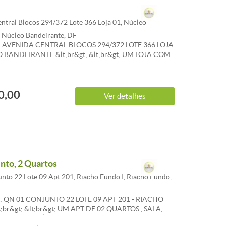
PARCELAS). ** Os valores informados podem sofrer
m prévio aviso, no momento da locação, orientamos que
tualização dos valores com o(a) consultor(a) comercial
ntral Blocos 294/372 Lote 366 Loja 01, Núcleo
nto de locação. ** Para Compra, Venda e Locação de
, Núcleo Bandeirante, DF
sse www.planoimoveis.com.br ou ligue para 3032-7700
AVENIDA CENTRAL BLOCOS 294/372 LOTE 366 LOJA
O BANDEIRANTE &lt;br&gt; &lt;br&gt; UM LOJA COM
DAMENTE 150M COM BANHEIRO INTERNO
ONVICTA IMÓVEIS LTDA. &lt;br&gt; Tel. Fixo: (61)
t;br&gt; Tel. Whatsapp: (61) 99112-3703 &lt;br&gt;
0,00
aimob.com.br &lt;br&gt;
Ver detalhes
to, 2 Quartos
nto 22 Lote 09 Apt 201, Riacho Fundo I, Riacho Fundo,
 QN 01 CONJUNTO 22 LOTE 09 APT 201 - RIACHO
;br&gt; &lt;br&gt; UM APT DE 02 QUARTOS , SALA,
NHEIRO E ÁREA DE SERVIÇO. &lt;br&gt; &lt;br&gt;