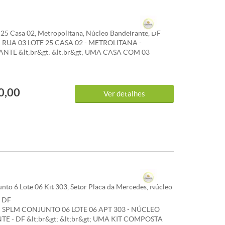
 25 Casa 02, Metropolitana, Núcleo Bandeirante, DF
RUA 03 LOTE 25 CASA 02 - METROLITANA -
NTE &lt;br&gt; &lt;br&gt; UMA CASA COM 03
NDO 02 SUÍTES, 1 BANHEIRO SOCIAL, SALA,
REA DE SERVIÇO, 01 VAGA DE GARAGEM. &lt;br&gt;
CONVICTA IMÓVEIS &lt;br&gt; 061.3386-9000
0,00
61.99112-3703 &lt;br&gt; &lt;br&gt; &lt;br&gt; -
Ver detalhes
: Bares e Restaurantes, Escola, Farmácia,
o, Bancos,
nto 6 Lote 06 Kit 303, Setor Placa da Mercedes, Núcleo
, DF
SPLM CONJUNTO 06 LOTE 06 APT 303 - NÚCLEO
E - DF &lt;br&gt; &lt;br&gt; UMA KIT COMPOSTA