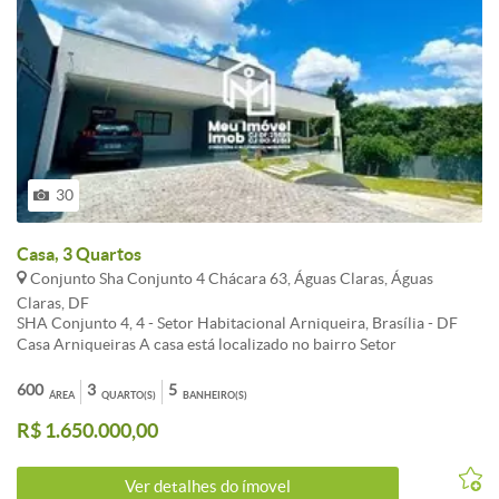
30
Casa, 3 Quartos
Conjunto Sha Conjunto 4 Chácara 63, Águas Claras, Águas
Claras, DF
SHA Conjunto 4, 4 - Setor Habitacional Arniqueira, Brasília - DF
Casa Arniqueiras A casa está localizado no bairro Setor
Habitacional Arniqueira tem 600 metros quadrados de área
construída , com 3 quartos sendo 3 suites , sala e cozinha americana
600
3
5
ÁREA
QUARTO(S)
BANHEIRO(S)
na parte térrea e no subsolo. Espaco gourmet com ótima área ,
R$ 1.650.000,00
lavanderia e um banheiro para suporte ao lazer . Acabamento todo
em porcelanato acetinado , projeto de iluminação e gesso . Casa
muito funcional sendo toda parte de cômodos térrea e o lazer no
Ver detalhes do ímovel
subsolo onde foi aproveitado o terreno com desnível . Localização