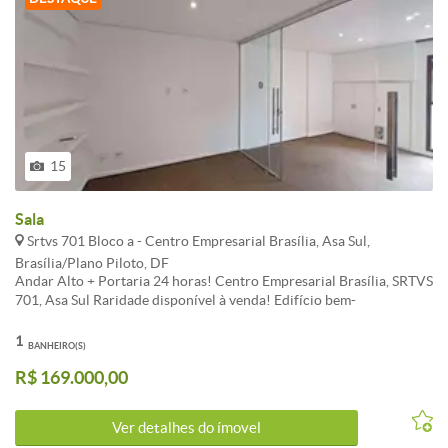
15
Sala
Srtvs 701 Bloco a - Centro Empresarial Brasília, Asa Sul,
Brasília/Plano Piloto, DF
Andar Alto + Portaria 24 horas! Centro Empresarial Brasília, SRTVS
701, Asa Sul Raridade disponível à venda! Edifício bem-
conceituado, sala em andar alto e localização privilegiada! Linda
sala em ótimo estado de conservação, bem dividida em recepção,
1
BANHEIRO(S)
sala dividida em dois ambientes com porta de correr de vidro e 1
R$ 169.000,00
banheiro. Prédio com portaria 24 horas, rondas internas,
monitoramento por câmeras, central de distribuição de
correspondências e encomendas, lobby com pé direito duplo e piso
Ver detalhes do ímovel
em granito. A sala fica no bloco A (o melhor bloco do Centro