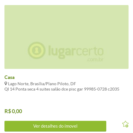
saúde e laboratório, posto de combustível e uma praça. Mais local,
impossível. Gostou? Tem alguma dúvida? Agende uma visita com um
de nossos consultores entrando em contato conosco pelos
seguintes números: Telefone: (61) 3341-3535 De segunda a sexta-
feira, das 8h às 18h, e aos sábados, domingos e feriados, das 9h às
17h. Realize os seus sonhos, escolha o seu imóvel e te entregamos a
escritura registrada, todas as etapas são com a gente, inclusive o
financiamento e muitos mais, imóveis exclusivos, sua compra com
mais segurança. ACONTECE IMOBILIÁRIA CRECI-DF: 4996
Casa
Lago Norte, Brasília/Plano Piloto, DF
QI 14 Ponta seca 4 suites salão dce pisc gar 99985-0728 c2035
R$ 0,00
Ver detalhes do ímovel