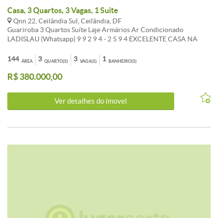
Casa, 3 Quartos, 3 Vagas, 1 Suite
Qnn 22, Ceilândia Sul, Ceilândia, DF
Guariroba 3 Quartos Suíte Laje Armários Ar Condicionado
LADISLAU (Whatsapp) 9 9 2 9 4 - 2 5 9 4 EXCELENTE CASA NA
LAJE, COMPOSTA POR 03 QUARTOS SENDO 02 SUÍTES, SUÍTE
COM AR CONDICIONADO, SALA, COZINHA COM ARMÁRIOS E
144
3
3
1
ÁREA
QUARTO(S)
VAGA(S)
BANHEIRO(S)
COIFA, BANHEIROS COM BOX E ESPELHO, QUINTAL, DEPÓSITO,
R$ 380.000,00
GARAGEM PARA 03 CARROS, SANCA, PORTÃO ELETRÔNICO,
CÂMERA DE MONITORAMENTO... * LOCALIZAÇÃO
PRIVILEGIADA: AO LADO DO METRÔ E COMÉRCIO
Ver detalhes do ímovel
VARIDADO... CORRETORES DE PLANTÃO: LADISLAU 99294-
2594 AVALIAMOS, ALUGAMOS E VENDEMOS SEU IMÓVEL COM
SEGURANÇA E RAPIDEZ *Alguns dados do anúncio poderão sofrer
alteração sem prévio aviso.-Cod:LOCA30001