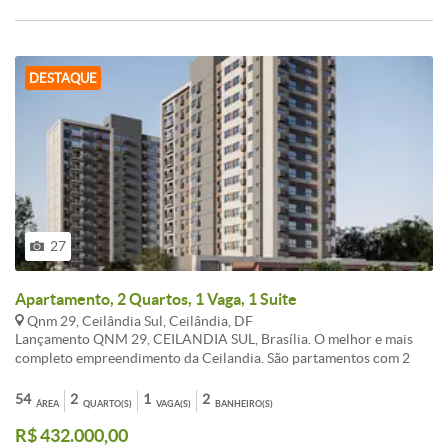
DESTAQUE
27
Apartamento, 2 Quartos, 1 Vaga, 1 Suite
Qnm 29, Ceilândia Sul, Ceilândia, DF
Lançamento QNM 29, CEILANDIA SUL, Brasília. O melhor e mais
completo empreendimento da Ceilandia. São partamentos com 2
Quartos, com ou sem suíte. Amelhor condição de pagamento, com
parcelas mensais a partir de R$470,00* (sujeito a alteração sem
54
2
1
2
ÁREA
QUARTO(S)
VAGA(S)
BANHEIRO(S)
previo aviso). Tabela ZERO de lançamento. Agende visita, solicite
R$ 432.000,00
informações, venha garantir a sua unidade na TABELA ZERO de