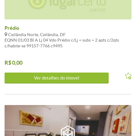
Prédio
Ceilândia Norte, Ceilândia, DF
EQNN 01/03 Bl A Lj 04 Vdo Prédio c/Lj + subs + 2 apts c/2qts
c/habite-se 99157-7766 c9495
R$ 0,00
Ver detalhes do ímovel