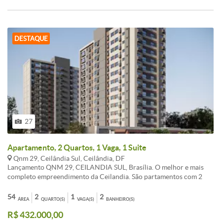
DESTAQUE
27
Apartamento, 2 Quartos, 1 Vaga, 1 Suite
Qnm 29, Ceilândia Sul, Ceilândia, DF
Lançamento QNM 29, CEILANDIA SUL, Brasília. O melhor e mais
completo empreendimento da Ceilandia. São partamentos com 2
Quartos, com ou sem suíte. Amelhor condição de pagamento, com
parcelas mensais a partir de R$470,00* (sujeito a alteração sem
54
2
1
2
ÁREA
QUARTO(S)
VAGA(S)
BANHEIRO(S)
previo aviso). Tabela ZERO de lançamento. Agende visita, solicite
R$ 432.000,00
informações, venha garantir a sua unidade na TABELA ZERO de