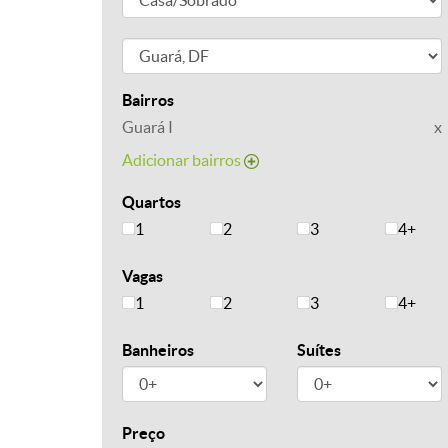
Bairros
Guará I
x
Adicionar bairros
Quartos
1
2
3
4+
Vagas
1
2
3
4+
Banheiros
Suítes
Preço