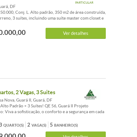
PARTICULAR
Guará, DF
50.000, Conj. L. Alto padrão, 350 m2 de área construída,
rreno, 3 suítes, incluindo uma suíte master com closet e
em, além de sala 2 ambientes. 99925-1050 c25474
0.000,00
Ver detalhes
artos, 2 Vagas, 3 Suites
a Nova, Guará II, Guará, DF
Alto Padrão + 3 Suítes! QE 56, Guará II Projeto
o: Viva a sofisticação, o conforto e a segurança em cada
e projeto moderno e recém-construído. Pavimento
rreo, o living amplo integra-se ao jardim interno e ao
3
2
5
QUARTO(S)
VAGA(S)
BANHEIRO(S)
l, criando um ambiente luminoso, elegante e acolhedor. A
9.000,00
 com escritório (com possibilidade de conversão em
Ver detalhes