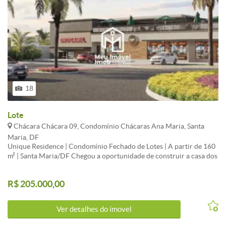
18
Lote
Chácara Chácara 09, Condomínio Chácaras Ana Maria, Santa
Maria, DF
Unique Residence | Condomínio Fechado de Lotes | A partir de 160
m² | Santa Maria/DF Chegou a oportunidade de construir a casa dos
seus sonhos no primeiro condomínio fechado de lotes da Urba,
empresa do grupo MRV&CO, no Distrito Federal. O Unique
R$ 205.000,00
Residence foi planejado para oferecer segurança, lazer completo e
liberdade para você desenvolver um projeto totalmente
personalizado, em um empreendimento 100% regularizado e com
Ver detalhes do ímovel
excelente potencial de valorização. Localizado em Santa Maria/DF,
com acesso rápido pela BR-040, o condomínio está próximo aos