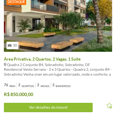
DESTAQUE
30
Área Privativa, 2 Quartos, 2 Vagas, 1 Suite
Quadra 2 Conjunto B4, Sobradinho, Sobradinho, DF
Residencial Vento Serrano - 2 e 3 Quartos - Quadra 2, conjunto B4 -
Sobradinho Venha viver em um lugar valorizado, onde o conforto, a
conveniência e a natureza se encontram. A localização oferece
proximidade a uma variedade de serviços essenciais. Desde
76
2
2
2
ÁREA
QUARTO(S)
VAGA(S)
BANHEIRO(S)
transporte público até escolas e áreas de lazer, passando por
R$ 850.000,00
academias, supermercados e tudo está ao seu alcance. Com fácil
acesso as entradas e saídas da cidade. Entrega Prevista Julho/2026.
Apartamentos de 2 Quartos, sendo 1 suíte, de 76m² a 80m² com
Ver detalhes do ímovel
varanda; até 2 vagas de garagem (cobertas). Lazer no Pilotis:
Brinquedoteca com lavabo e fraldário, Salão de jogos, Estar dos