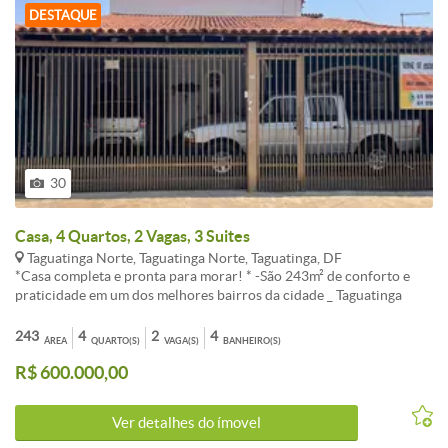
DESTAQUE
30
Casa, 4 Quartos, 2 Vagas, 3 Suites
Taguatinga Norte, Taguatinga Norte, Taguatinga, DF
*Casa completa e pronta para morar! * -São 243m² de conforto e
praticidade em um dos melhores bairros da cidade _ Taguatinga
Norte ; -Casa estruturada e bem planejada em dois pavimentos:
arejada, com rica iluminação natural ! -Armários planejados em
243
4
2
4
ÁREA
QUARTO(S)
VAGA(S)
BANHEIRO(S)
todos os ambientes TÉRREO 4 quartos 3 suítes + 1 Banheiro social -
R$ 600.000,00
Sala ampla, iluminada naturalmente : integrando 3 ambientes __ sala
de convivência / copa / cozinha ¿-Despensa anexada à cozinha sala
= Hall de entrada -Garagem para 2 carros , porte grande PISO
Ver detalhes do ímovel
SUPERIOR -Solarium , isto é, área aberta com jardim suspenso -
Espaço gourmet: cozinha , churrasqueira -banheiro social -Sótão -