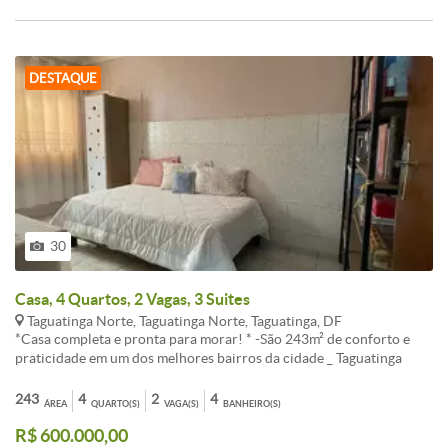
espaço amplo pra sua oficina ou despesa de materiais diversos
LOCALIZAÇÃO A poucos PASSOS... ¿Shopping JK e Hospital
Público ¿Atacadões , drogarias, panificadoras , etc .Escolas
particulares e Públicas R$ 680mil Agende sua visita e se encante!
DESTAQUE
30
Casa, 4 Quartos, 2 Vagas, 3 Suites
Taguatinga Norte, Taguatinga Norte, Taguatinga, DF
*Casa completa e pronta para morar! * -São 243m² de conforto e
praticidade em um dos melhores bairros da cidade _ Taguatinga
Norte ; -Casa estruturada e bem planejada em dois pavimentos:
arejada, com rica iluminação natural ! -Armários planejados em
243
4
2
4
ÁREA
QUARTO(S)
VAGA(S)
BANHEIRO(S)
todos os ambientes TÉRREO 4 quartos 3 suítes + 1 Banheiro social -
R$ 600.000,00
Sala ampla, iluminada naturalmente : integrando 3 ambientes __ sala