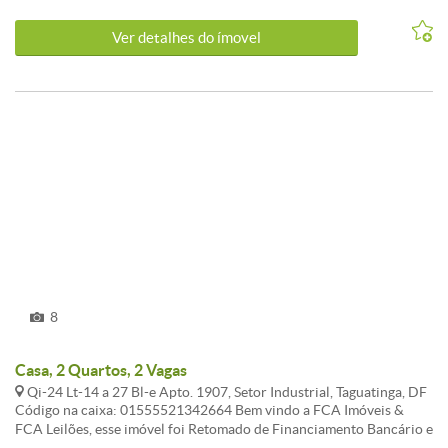
de convivência / copa / cozinha ¿-Despensa anexada à cozinha sala
= Hall de entrada -Garagem para 2 carros , porte grande PISO
Ver detalhes do ímovel
SUPERIOR -Solarium , isto é, área aberta com jardim suspenso -
Espaço gourmet: cozinha , churrasqueira -banheiro social -Sótão -
espaço amplo pra sua oficina ou despesa de materiais diversos
LOCALIZAÇÃO A poucos PASSOS... ¿Shopping JK e Hospital
Público ¿Atacadões , drogarias, panificadoras , etc .Escolas
particulares e Públicas R$ 680mil Agende sua visita e se encante!
8
Casa, 2 Quartos, 2 Vagas
Qi-24 Lt-14 a 27 Bl-e Apto. 1907, Setor Industrial, Taguatinga, DF
Código na caixa: 01555521342664 Bem vindo a FCA Imóveis &
FCA Leilões, esse imóvel foi Retomado de Financiamento Bancário e