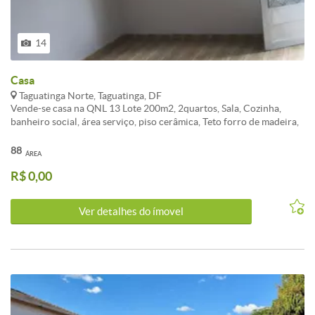
14
Casa
Taguatinga Norte, Taguatinga, DF
Vende-se casa na QNL 13 Lote 200m2, 2quartos, Sala, Cozinha,
banheiro social, área serviço, piso cerâmica, Teto forro de madeira,
quintal grande, garagem para vários carros. ótima localização
próximo ao Metrô, Detran e vários comércios Aceito proposta
88
ÁREA
R$ 0,00
Ver detalhes do ímovel