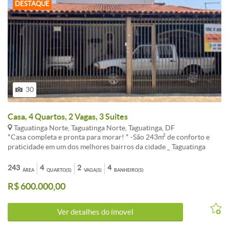
DESTAQUE
30
Casa, 4 Quartos, 2 Vagas, 3 Suites
Taguatinga Norte, Taguatinga Norte, Taguatinga, DF
*Casa completa e pronta para morar! * -São 243m² de conforto e
praticidade em um dos melhores bairros da cidade _ Taguatinga
Norte ; -Casa estruturada e bem planejada em dois pavimentos:
arejada, com rica iluminação natural ! -Armários planejados em
243
4
2
4
ÁREA
QUARTO(S)
VAGA(S)
BANHEIRO(S)
todos os ambientes TÉRREO 4 quartos 3 suítes + 1 Banheiro social -
R$ 600.000,00
Sala ampla, iluminada naturalmente : integrando 3 ambientes __ sala
de convivência / copa / cozinha ¿-Despensa anexada à cozinha sala
= Hall de entrada -Garagem para 2 carros , porte grande PISO
Ver detalhes do ímovel
SUPERIOR -Solarium , isto é, área aberta com jardim suspenso -
Espaço gourmet: cozinha , churrasqueira -banheiro social -Sótão -