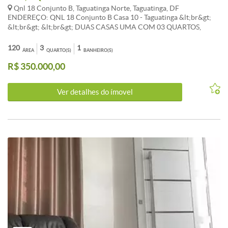
Qnl 18 Conjunto B, Taguatinga Norte, Taguatinga, DF
ENDEREÇO: QNL 18 Conjunto B Casa 10 - Taguatinga &lt;br&gt;
&lt;br&gt; &lt;br&gt; DUAS CASAS UMA COM 03 QUARTOS,
SALA,COZINHA, BANHEIRO SOCIAL, AREA DE SERVIÇO E
GARAGEM. &lt;br&gt; E A OUTRA COM 02 QUARTOS, SALA,
120
3
1
ÁREA
QUARTO(S)
BANHEIRO(S)
COZINHA, BANHEIRO SOCIAL, AREA DE SERVIÇO E GARAGEM.
R$ 350.000,00
&lt;br&gt; &lt;br&gt; &lt;br&gt; CONVICTA IMÓVEIS &lt;br&gt;
061.3386-9000 &lt;br&gt; 061.99112-3703 &lt;br&gt; &lt;br&gt;
&lt;br&gt; - Cômodos: Área de Serviço, Cozinha, Banheiro, Quarto,
Ver detalhes do ímovel
Sala,