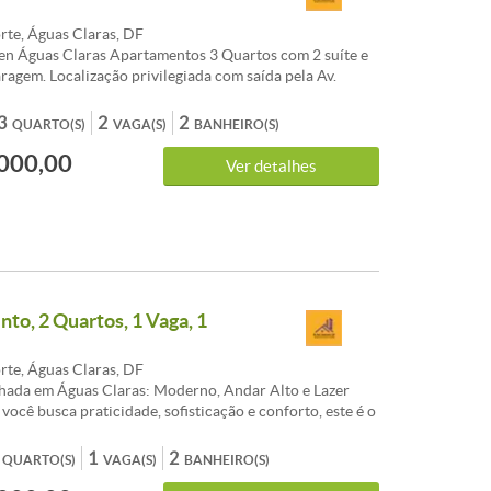
rte, Águas Claras, DF
en Águas Claras Apartamentos 3 Quartos com 2 suíte e
aragem. Localização privilegiada com saída pela Av.
 ou pela Av. Boulevard, ao lado do Parque Central,
arque Ecológico, estação de metrô, faculdade, colégios
3
2
2
QUARTO(S)
VAGA(S)
BANHEIRO(S)
ariado. Moderno, confortável, sofisticado em cada
000,00
 que você, não precise ir longe para ter tudo que
Ver detalhes
tamento com: - Sala ampla; - 3 quartos, sendo 2 suítes; -
agas de Garagem; - Piso em Porcelanato; Condomínio: -
Brinquedoteca - Churrasqueira - Condomínio fechado -
acesso - Espaço gourmet com terraço -
nso - Pet place; - Piscina com deck - Sala de jogos -
tas com terraço - Solário. **Aceita Financiamento**
isita agora mesmo. Corretora Patrícia Pilotti - Creci
to, 2 Quartos, 1 Vaga, 1
Celular/ Whats (61)99546-2828 Os valores e condições
teração sem prévio aviso.
rte, Águas Claras, DF
hada em Águas Claras: Moderno, Andar Alto e Lazer
você busca praticidade, sofisticação e conforto, este é o
lar. Apartamento com projeto assinado por arquiteto,
e alto padrão e totalmente mobiliado. É entrar com as
1
2
QUARTO(S)
VAGA(S)
BANHEIRO(S)
r! São 60m² Andar Alto: Vista livre, mais ventilação e