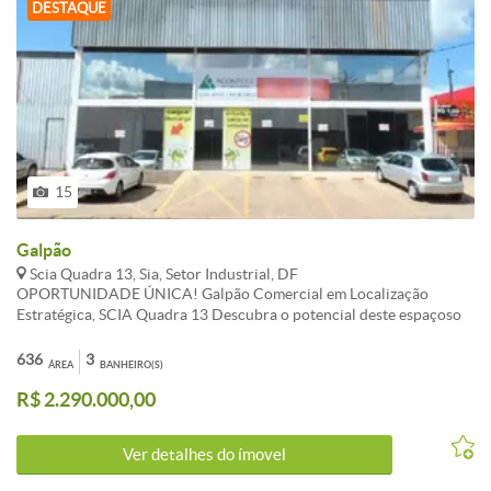
DESTAQUE
15
Galpão
Scia Quadra 13, Sia, Setor Industrial, DF
OPORTUNIDADE ÚNICA! Galpão Comercial em Localização
Estratégica, SCIA Quadra 13 Descubra o potencial deste espaçoso
galpão comercial, projetado para elevar seu negócio ao próximo
nível. Situado no SCIA Quadra 13, este imóvel oferece uma
636
3
ÁREA
BANHEIRO(S)
combinação de funcionalidade e acesso. ATENÇÃO
R$ 2.290.000,00
INVESTIDORES, ÓTIMA RENTABILIDADE: alugado por R$
16.500,00!!! Características desta propriedade incluem: - Mezanino
Moderno: Espaço adicional inteligentemente projetado para
Ver detalhes do ímovel
escritórios ou armazenagem vertical. - Acesso Facilitado: Rampa
projetada para cargas e descargas eficientes, essencial para as