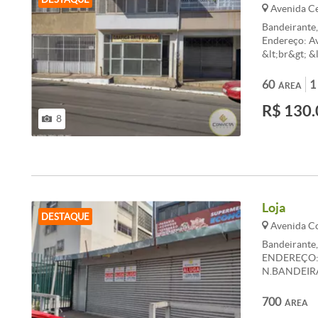
Avenida Ce
Bandeirante
Endereço: Av
&lt;br&gt; 
banheiro int
&lt;br&gt; 
60
1
ÁREA
9000 &lt;br
R$ 130.
8
Loja
DESTAQUE
Avenida Co
Bandeirante
ENDEREÇO: 
N.BANDEIRA
APROXIMA
&lt;br&gt; 
700
ÁREA
061.3386-90