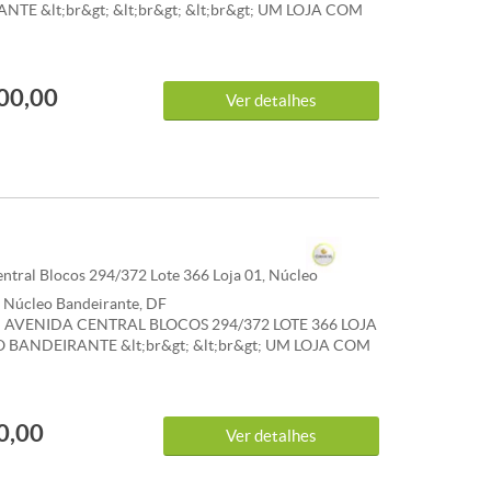
TE &lt;br&gt; &lt;br&gt; &lt;br&gt; UM LOJA COM
AMENTE 300M² COM BANHEIROS &lt;br&gt;
&lt;br&gt; CONVICTA IMÓVEIS &lt;br&gt; 061.3386-
&gt; 061.99112-3703
00,00
Ver detalhes
ntral Blocos 294/372 Lote 366 Loja 01, Núcleo
, Núcleo Bandeirante, DF
AVENIDA CENTRAL BLOCOS 294/372 LOTE 366 LOJA
O BANDEIRANTE &lt;br&gt; &lt;br&gt; UM LOJA COM
DAMENTE 150M COM BANHEIRO INTERNO
ONVICTA IMÓVEIS LTDA. &lt;br&gt; Tel. Fixo: (61)
t;br&gt; Tel. Whatsapp: (61) 99112-3703 &lt;br&gt;
0,00
aimob.com.br &lt;br&gt;
Ver detalhes