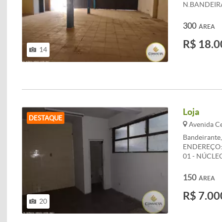
N.BANDEIRAN
APROXIMAD
&lt;br&gt; 
300
ÁREA
9000 &lt;br
R$ 18.0
14
Loja
DESTAQUE
Avenida Ce
Bandeirante
ENDEREÇO: 
01 - NÚCLE
APROXIMA
&lt;br&gt; C
150
ÁREA
3386-9000 &l
R$ 7.00
www.convict
20