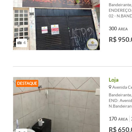
Bandeirante
ENDEREÇO: 
02 - N.BAND
aproximadam
&lt;br&gt; 
300
ÁREA
3703 &lt;br&
R$ 950.
LOJA COM 
4
Loja
DESTAQUE
Avenida Ce
Bandeirante
END: Avenid
N.Bandeirant
mezanino co
&lt;br&gt; &
170
ÁREA
! &lt;br&gt;
R$ 650.
&lt;br&gt; 3