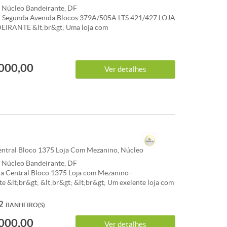
, Núcleo Bandeirante, DF
Segunda Avenida Blocos 379A/505A LTS 421/427 LOJA
EIRANTE &lt;br&gt; Uma loja com
ente150m² com 02 banheiros e 150m² de subsolo
&lt;br&gt; CONVICTA IMÓVEIS &lt;br&gt; 061.99112-
gt; 061.3386-9000 &lt;br&gt; &lt;br&gt; &lt;br&gt;
000,00
SUBSOLO
Ver detalhes
ntral Bloco 1375 Loja Com Mezanino, Núcleo
, Núcleo Bandeirante, DF
a Central Bloco 1375 Loja com Mezanino -
e &lt;br&gt; &lt;br&gt; &lt;br&gt; Um exelente loja com
m 170m² na avenida central com banheiro interno
lt;br&gt; Loja atualmente alugada gerando renda mensal
2
BANHEIRO(S)
 &lt;br&gt; &lt;br&gt; &lt;br&gt; CONVICTA IMÓVEIS
000,00
386-9000 &lt;br&gt; 99112-3703 &lt;br&gt; &lt;br&gt;
Ver detalhes