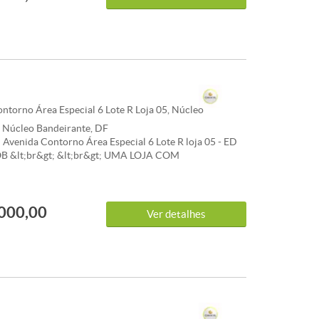
 Proximidades: Escola, Supermercado,
ntorno Área Especial 6 Lote R Loja 05, Núcleo
, Núcleo Bandeirante, DF
venida Contorno Área Especial 6 Lote R loja 05 - ED
 &lt;br&gt; &lt;br&gt; UMA LOJA COM
AMENTE 60M COM BANHEIRO INTERNO &lt;br&gt;
&lt;br&gt; CONVICTA IMÓVEIS &lt;br&gt; 061.3386-
gt; 061.9112-3703 &lt;br&gt; &lt;br&gt; &lt;br&gt; -
000,00
: Bares e Restaurantes, Escola, Farmácia,
Ver detalhes
o, Bancos,