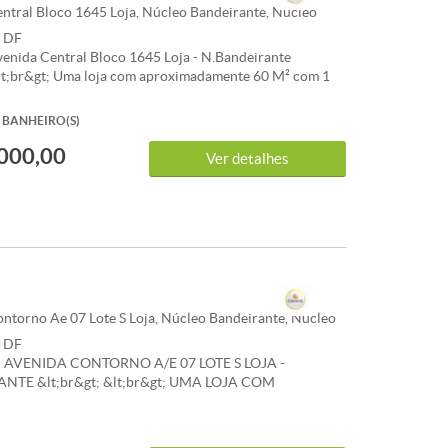
ntral Bloco 1645 Loja, Núcleo Bandeirante, Núcleo
, DF
enida Central Bloco 1645 Loja - N.Bandeirante
&lt;br&gt; Uma loja com aproximadamente 60 M² com 1
erno &lt;br&gt; Está alugada e gerando renda. &lt;br&gt;
&lt;br&gt; CONVICTA IMÓVEIS &lt;br&gt; 061.3386-
BANHEIRO(S)
&gt; 061.99112-3703
000,00
Ver detalhes
ntorno Ae 07 Lote S Loja, Núcleo Bandeirante, Núcleo
, DF
AVENIDA CONTORNO A/E 07 LOTE S LOJA -
NTE &lt;br&gt; &lt;br&gt; UMA LOJA COM
DAMENTO 700M² COM BANHEIRO INTERNO
&lt;br&gt; &lt;br&gt; CONVICTA IMÓVEIS &lt;br&gt;
00 &lt;br&gt; 061.9112-3703