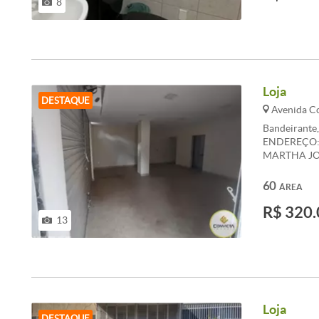
8
&lt;br&gt; -
Loja
DESTAQUE
Avenida Co
Bandeirante
ENDEREÇO: A
MARTHA JOB
APROXIMAD
&lt;br&gt; 
60
ÁREA
9000 &lt;br&
R$ 320.
Proximidades
13
Supermercad
Loja
DESTAQUE