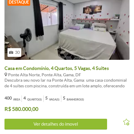
DESTAQUE
30
Casa em Condomínio, 4 Quartos, 5 Vagas, 4 Suites
Ponte Alta Norte, Ponte Alta, Gama, DF
Descubra seu novo lar na Ponte Alta, Gama: uma casa condominial
de 4 suítes com piscina, construída em um lote amplo, oferecendo
conforto, espaço e um estilo de vida familiar. Localizada ao lado da
Escola Ponte Alta, essa residência une praticidade e bem-estar em
400
4
5
5
ÁREA
QUARTO(S)
VAGA(S)
BANHEIRO(S)
uma área de fácil acesso ao centro do DF. Condominio fechado,
R$ 580.000,00
DENTRO DO MAPA P/ REGULARIZAÇÃO. Está com taxa extra
para conclusão do bloquete. OBS. ESTUDA PROPOSTA, COM OU
SEM MOBÍLIA, CARRO COMO PARTE DE PGTO*. Solicite
Ver detalhes do ímovel
informações! - 4 dormitórios (sendo 4 suítes) ideais para sua família
- Piscina para momentos de lazer e convivência - Cozinha espaçosa