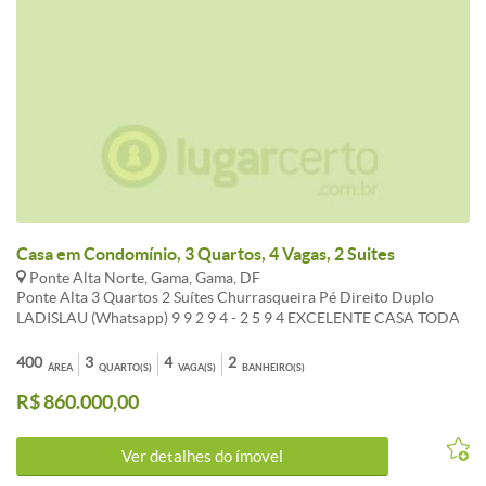
Casa em Condomínio, 3 Quartos, 4 Vagas, 2 Suites
Ponte Alta Norte, Gama, Gama, DF
Ponte Alta 3 Quartos 2 Suítes Churrasqueira Pé Direito Duplo
LADISLAU (Whatsapp) 9 9 2 9 4 - 2 5 9 4 EXCELENTE CASA TODA
SOLTA NO LOTE, MODERNA E FUNCIONAL DENTRO DE
CONDOMÍNIO FECHADO, COMPOSTA POR 03 QUARTOS
400
3
4
2
ÁREA
QUARTO(S)
VAGA(S)
BANHEIRO(S)
SENDO 02 SUÍTES, 02 CLOSETS, SALA, COZINHA, LAVABO,
R$ 860.000,00
PISCINA, CHURRASQUEIRA, PISO EM PORCELANATO, FINO
ACABAMENTO, PORTA PIVOTANTE EM MADEIRA, PROJETO DE
ILUMINAÇÃO, PAISAGISMO... * FACHADA COM PELE DE VIDRO;
Ver detalhes do ímovel
* SALA PÉ DIREITO DUPLO P/ 02 AMBIENTES; * SUÍTES COM
CLOSET; * COZINHA AMPLA COM BANCADA EM GRANITO; *