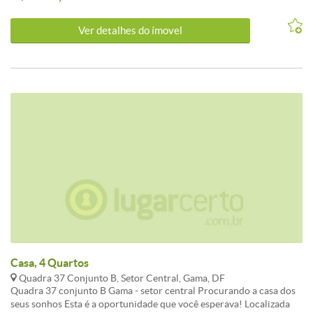
IMÓVEIS &lt;br&gt; 061.3386-9000 &lt;br&gt; 061.99112-3703
&lt;br&gt; &lt;br&gt; &lt;br&gt; - Cômodos: Área de Serviço,
Ver detalhes do ímovel
Cozinha, Banheiro, Cozinha com Armários, Quarto, Quarto com
Suite, Sala, &lt;br&gt; &lt;br&gt; - Proximidades: Bares e
Restaurantes, Escola, Farmácia, Supermercado, Bancos,
Casa, 4 Quartos
Quadra 37 Conjunto B, Setor Central, Gama, DF
Quadra 37 conjunto B Gama - setor central Procurando a casa dos
seus sonhos Esta é a oportunidade que você esperava! Localizada