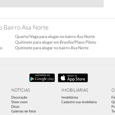
o Bairro Asa Norte
Quarto/Vaga para alugar no bairro Asa Norte
Quitinete para alugar em Brasília/Plano Piloto
to
Quitinete para alugar no bairro Asa Norte
NOTÍCIAS
IMOBILIÁRIAS
O
Decoração
Imobiliárias
Fa
Show room
Cadastre sua imobiliáira
Q
Dicas
Po
Galerias de fotos
Te