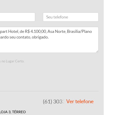
 no Lugar Certo.
(61) 3033-3865
Ver telefone
, LOJA 3, TÉRREO