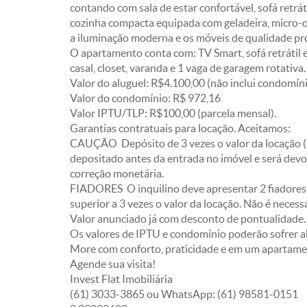
contando com sala de estar confortável, sofá retrát
cozinha compacta equipada com geladeira, micro-
a iluminação moderna e os móveis de qualidade p
O apartamento conta com: TV Smart, sofá retrátil e
casal, closet, varanda e 1 vaga de garagem rotativa.
Valor do aluguel: R$4.100,00 (não inclui condomín
Valor do condomínio: R$ 972,16
Valor IPTU/TLP: R$100,00 (parcela mensal).
Garantias contratuais para locação. Aceitamos:
CAUÇÃO  Depósito de 3 vezes o valor da locação (
depositado antes da entrada no imóvel e será devol
correção monetária.
FIADORES  O inquilino deve apresentar 2 fiadore
superior a 3 vezes o valor da locação. Não é necess
Valor anunciado já com desconto de pontualidade.
Os valores de IPTU e condomínio poderão sofrer al
More com conforto, praticidade e em um apartame
Agende sua visita!
Invest Flat Imobiliária
(61) 3033-3865 ou WhatsApp: (61) 98581-0151