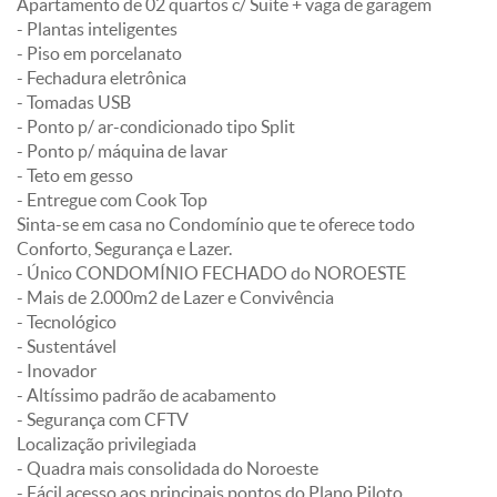
Apartamento de 02 quartos c/ Suíte + vaga de garagem
- Plantas inteligentes
- Piso em porcelanato
- Fechadura eletrônica
- Tomadas USB
- Ponto p/ ar-condicionado tipo Split
- Ponto p/ máquina de lavar
- Teto em gesso
- Entregue com Cook Top
Sinta-se em casa no Condomínio que te oferece todo
Conforto, Segurança e Lazer.
- Único CONDOMÍNIO FECHADO do NOROESTE
- Mais de 2.000m2 de Lazer e Convivência
- Tecnológico
- Sustentável
- Inovador
- Altíssimo padrão de acabamento
- Segurança com CFTV
Localização privilegiada
- Quadra mais consolidada do Noroeste
- Fácil acesso aos principais pontos do Plano Piloto