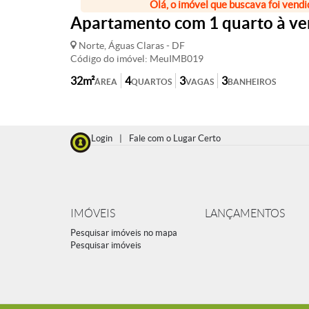
Olá, o imóvel que buscava foi vendi
Apartamento com 1 quarto à ve
Norte, Águas Claras - DF
Código do imóvel: MeuIMB019
32m²
4
3
3
ÁREA
QUARTOS
VAGAS
BANHEIROS
Login
|
Fale com o Lugar Certo
IMÓVEIS
LANÇAMENTOS
Pesquisar imóveis no mapa
Pesquisar imóveis