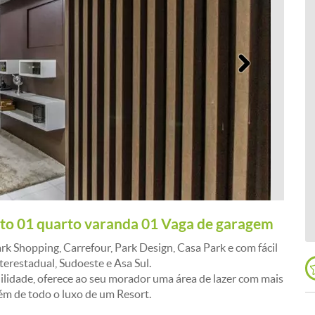
Próximo
 01 quarto varanda 01 Vaga de garagem
k Shopping, Carrefour, Park Design, Casa Park e com fácil
terestadual, Sudoeste e Asa Sul.
lidade, oferece ao seu morador uma área de lazer com mais
ém de todo o luxo de um Resort.