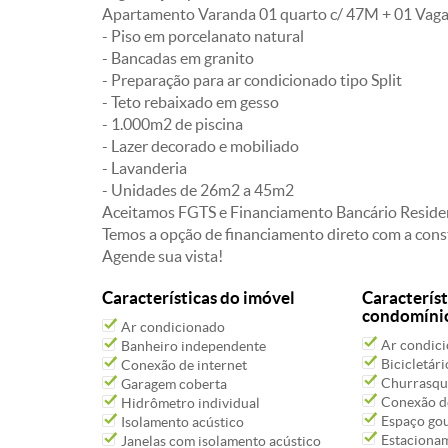
Apartamento Varanda 01 quarto c/ 47M + 01 Vag
- Piso em porcelanato natural
- Bancadas em granito
- Preparação para ar condicionado tipo Split
- Teto rebaixado em gesso
- 1.000m2 de piscina
- Lazer decorado e mobiliado
- Lavanderia
- Unidades de 26m2 a 45m2
Aceitamos FGTS e Financiamento Bancário Reside
Temos a opção de financiamento direto com a const
Agende sua vista!
Características do imóvel
Característ
condomíni
Ar condicionado
Ar condici
Banheiro independente
Bicicletári
Conexão de internet
Churrasqu
Garagem coberta
Conexão de
Hidrômetro individual
Espaço go
Isolamento acústico
Estacioname
Janelas com isolamento acústico