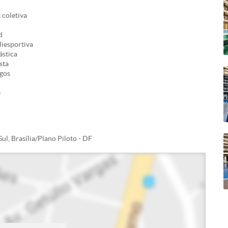
 coletiva
d
iesportiva
ástica
sta
ogos
e
ul, Brasília/Plano Piloto - DF