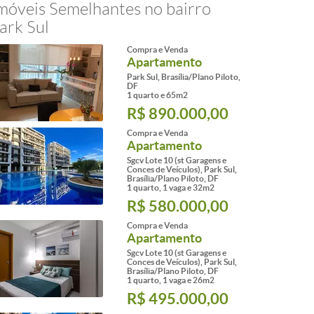
móveis Semelhantes no bairro
ark Sul
Compra e Venda
Apartamento
Park Sul, Brasília/Plano Piloto,
DF
1 quarto e 65m2
R$ 890.000,00
Compra e Venda
Apartamento
Sgcv Lote 10 (st Garagens e
Conces de Veículos), Park Sul,
Brasília/Plano Piloto, DF
1 quarto, 1 vaga e 32m2
R$ 580.000,00
Compra e Venda
Apartamento
Sgcv Lote 10 (st Garagens e
Conces de Veículos), Park Sul,
Brasília/Plano Piloto, DF
1 quarto, 1 vaga e 26m2
R$ 495.000,00