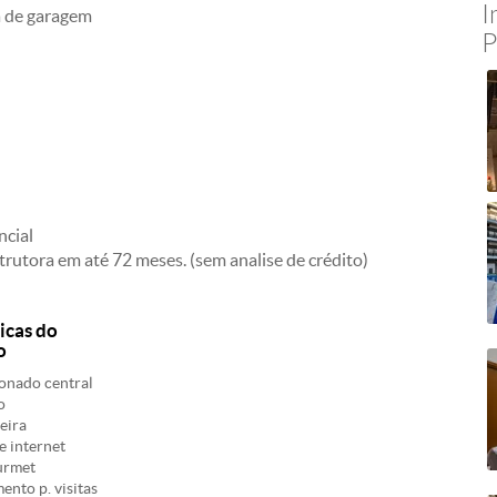
I
a de garagem
P
ncial
rutora em até 72 meses. (sem analise de crédito)
icas do
o
onado central
o
eira
 internet
urmet
nto p. visitas