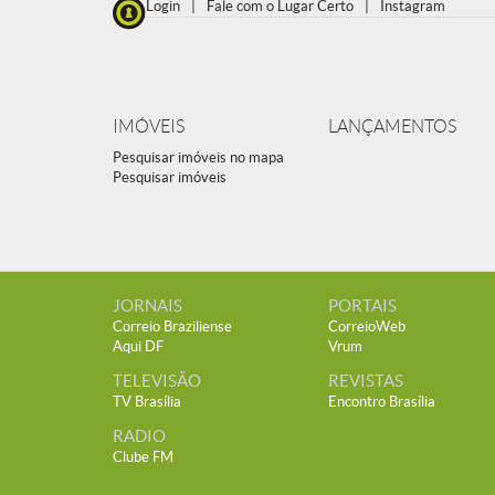
Login
|
Fale com o Lugar Certo
|
Instagram
IMÓVEIS
LANÇAMENTOS
Pesquisar imóveis no mapa
Pesquisar imóveis
JORNAIS
PORTAIS
Correio Braziliense
CorreioWeb
Aqui DF
Vrum
TELEVISÃO
REVISTAS
TV Brasília
Encontro Brasília
RADIO
Clube FM