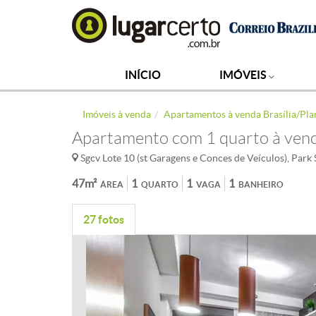
INÍCIO
IMÓVEIS
Imóveis à venda
Apartamentos à venda Brasília/Pla
Apartamento com 1 quarto à venda
Sgcv Lote 10 (st Garagens e Conces de Veículos), Park S
47m²
1
1
1
ÁREA
QUARTO
VAGA
BANHEIRO
27 fotos