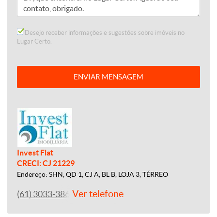
Desejo receber informações e sugestões sobre imóveis no
Lugar Certo.
ENVIAR MENSAGEM
Invest Flat
CRECI: CJ 21229
Endereço: SHN, QD 1, CJ A, BL B, LOJA 3, TÉRREO
Ver telefone
(61) 3033-3865