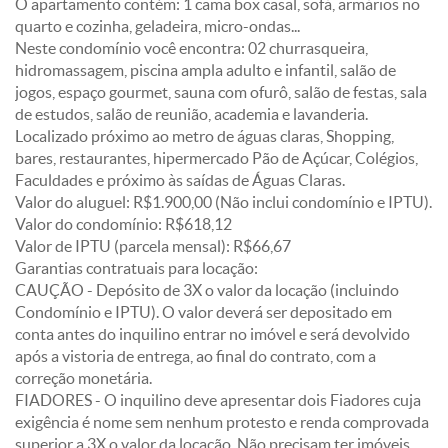
O apartamento contém: 1 cama box casal, sofá, armários no
quarto e cozinha, geladeira, micro-ondas...
Neste condomínio você encontra: 02 churrasqueira,
hidromassagem, piscina ampla adulto e infantil, salão de
jogos, espaço gourmet, sauna com ofurô, salão de festas, sala
de estudos, salão de reunião, academia e lavanderia.
Localizado próximo ao metro de águas claras, Shopping,
bares, restaurantes, hipermercado Pão de Açúcar, Colégios,
Faculdades e próximo às saídas de Águas Claras.
Valor do aluguel: R$1.900,00 (Não inclui condomínio e IPTU).
Valor do condomínio: R$618,12
Valor de IPTU (parcela mensal): R$66,67
Garantias contratuais para locação:
CAUÇÃO - Depósito de 3X o valor da locação (incluindo
Condomínio e IPTU). O valor deverá ser depositado em
conta antes do inquilino entrar no imóvel e será devolvido
após a vistoria de entrega, ao final do contrato, com a
correção monetária.
FIADORES - O inquilino deve apresentar dois Fiadores cuja
exigência é nome sem nenhum protesto e renda comprovada
superior a 3X o valor da locação. Não precisam ter imóveis.