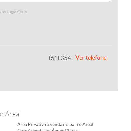
 no Lugar Certo.
(61) 3542-1877
Ver telefone
o Areal
Área Privativa à venda no bairro Areal
Casa à venda em Águas Claras