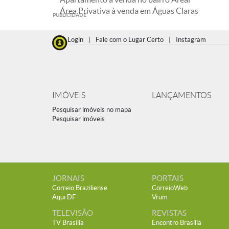
Área Privativa à venda em Águas Claras
PUBLICIDADE
Login
|
Fale com o Lugar Certo
|
Instagram
IMÓVEIS
LANÇAMENTOS
Pesquisar imóveis no mapa
Pesquisar imóveis
JORNAIS
PORTAIS
Correio Braziliense
CorreioWeb
Aqui DF
Vrum
TELEVISÃO
REVISTAS
TV Brasília
Encontro Brasília