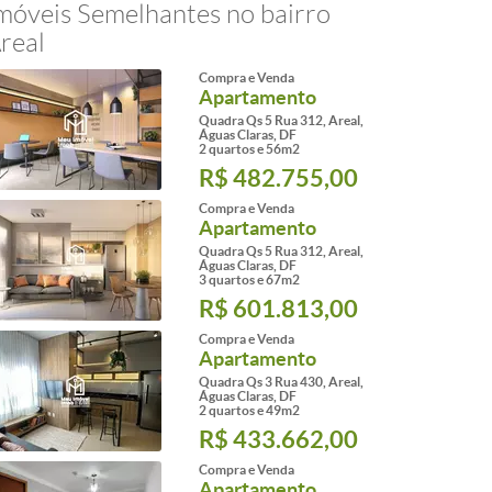
móveis Semelhantes no bairro
real
Compra e Venda
Apartamento
Quadra Qs 5 Rua 312, Areal,
Águas Claras, DF
2 quartos e 56m2
R$ 482.755,00
Compra e Venda
Apartamento
Quadra Qs 5 Rua 312, Areal,
Águas Claras, DF
3 quartos e 67m2
R$ 601.813,00
Compra e Venda
Apartamento
Quadra Qs 3 Rua 430, Areal,
Águas Claras, DF
2 quartos e 49m2
R$ 433.662,00
Compra e Venda
Apartamento