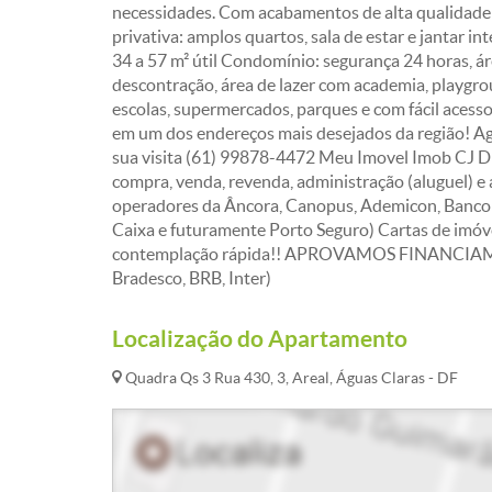
necessidades. Com acabamentos de alta qualidade 
privativa: amplos quartos, sala de estar e jantar in
34 a 57 m² útil Condomínio: segurança 24 horas, á
descontração, área de lazer com academia, playgrou
escolas, supermercados, parques e com fácil acesso
em um dos endereços mais desejados da região! Age
sua visita (61) 99878-4472 Meu Imovel Imob C
compra, venda, revenda, administração (aluguel) e 
operadores da Âncora, Canopus, Ademicon, Bancob
Caixa e futuramente Porto Seguro) Cartas de imóve
contemplação rápida!! APROVAMOS FINANCIAME
Bradesco, BRB, Inter)
Localização do Apartamento
Quadra Qs 3 Rua 430, 3, Areal, Águas Claras - DF