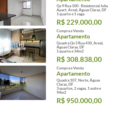
Qs 9 Rua 100 - Residencial Julia
Apart, Areal, Águas Claras, DF
1 quarto e 1 vaga
R$ 229.000,00
Compra e Venda
Apartamento
Quadra Qs 3 Rua 430, Areal,
Águas Claras, DF
1 quarto e 34m2
R$ 308.838,00
Compra e Venda
Apartamento
Quadra 107, Norte, Águas
Claras, DF
3 quartos, 2 vagas, 1 suite e
94m2
R$ 950.000,00