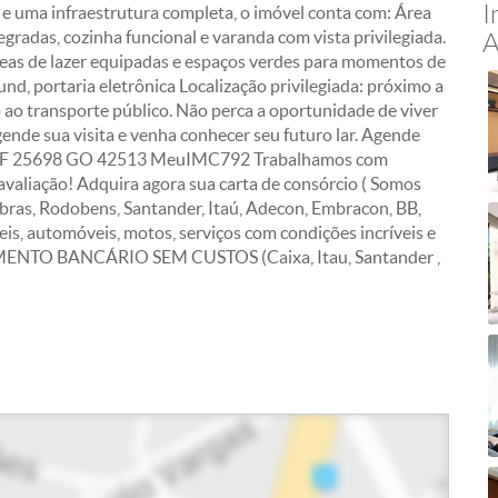
I
e uma infraestrutura completa, o imóvel conta com: Área
tegradas, cozinha funcional e varanda com vista privilegiada.
A
reas de lazer equipadas e espaços verdes para momentos de
nd, portaria eletrônica Localização privilegiada: próximo a
 ao transporte público. Não perca a oportunidade de viver
nde sua visita e venha conhecer seu futuro lar. Agende
J DF 25698 GO 42513 MeuIMC792 Trabalhamos com
avaliação! Adquira agora sua carta de consórcio ( Somos
ras, Rodobens, Santander, Itaú, Adecon, Embracon, BB,
is, automóveis, motos, serviços com condições incríveis e
NTO BANCÁRIO SEM CUSTOS (Caixa, Itau, Santander ,