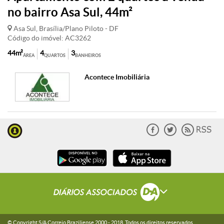
no bairro Asa Sul, 44m²
Asa Sul, Brasília/Plano Piloto - DF
Código do imóvel: AC3262
44m²
4
3
ÁREA
QUARTOS
BANHEIROS
Acontece Imobiliária
© Copyright S/A Correio Braziliense 2000 -
2018
. Todos os direitos reservados.