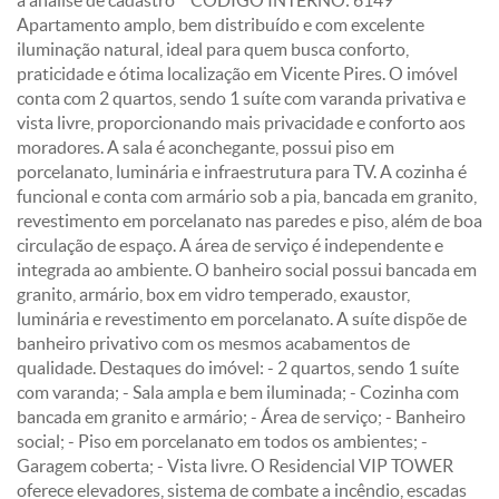
a análise de cadastro** CÓDIGO INTERNO: 6149
Apartamento amplo, bem distribuído e com excelente
iluminação natural, ideal para quem busca conforto,
praticidade e ótima localização em Vicente Pires. O imóvel
conta com 2 quartos, sendo 1 suíte com varanda privativa e
vista livre, proporcionando mais privacidade e conforto aos
moradores. A sala é aconchegante, possui piso em
porcelanato, luminária e infraestrutura para TV. A cozinha é
funcional e conta com armário sob a pia, bancada em granito,
revestimento em porcelanato nas paredes e piso, além de boa
circulação de espaço. A área de serviço é independente e
integrada ao ambiente. O banheiro social possui bancada em
granito, armário, box em vidro temperado, exaustor,
luminária e revestimento em porcelanato. A suíte dispõe de
banheiro privativo com os mesmos acabamentos de
qualidade. Destaques do imóvel: - 2 quartos, sendo 1 suíte
com varanda; - Sala ampla e bem iluminada; - Cozinha com
bancada em granito e armário; - Área de serviço; - Banheiro
social; - Piso em porcelanato em todos os ambientes; -
Garagem coberta; - Vista livre. O Residencial VIP TOWER
oferece elevadores, sistema de combate a incêndio, escadas