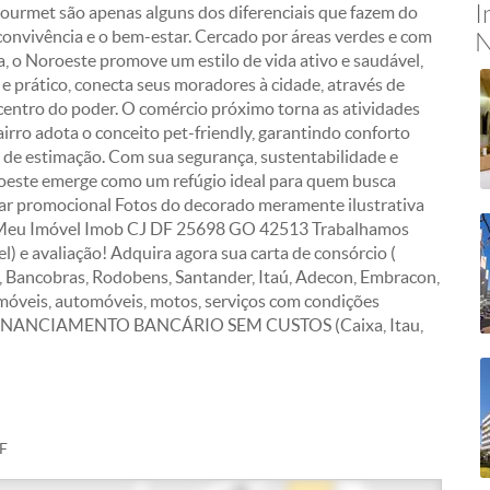
I
 gourmet são apenas alguns dos diferenciais que fazem do
 convivência e o bem-estar. Cercado por áreas verdes e com
N
, o Noroeste promove um estilo de vida ativo e saudável,
e prático, conecta seus moradores à cidade, através de
 centro do poder. O comércio próximo torna as atividades
airro adota o conceito pet-friendly, garantindo conforto
 de estimação. Com sua segurança, sustentabilidade e
roeste emerge como um refúgio ideal para quem busca
dar promocional Fotos do decorado meramente ilustrativa
Meu Imóvel Imob CJ DF 25698 GO 42513 Trabalhamos
) e avaliação! Adquira agora sua carta de consórcio (
Bancobras, Rodobens, Santander, Itaú, Adecon, Embracon,
imóveis, automóveis, motos, serviços com condições
S FINANCIAMENTO BANCÁRIO SEM CUSTOS (Caixa, Itau,
DF