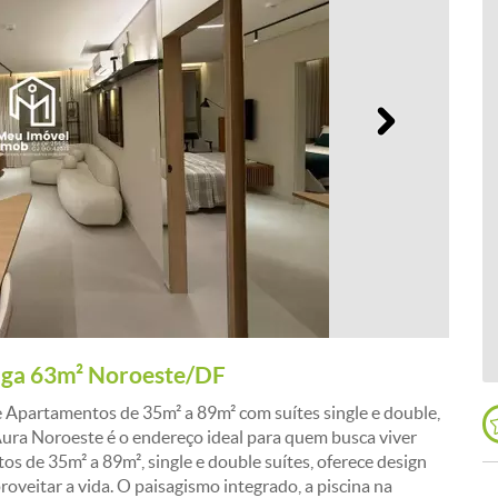
Próximo
aga 63m² Noroeste/DF
partamentos de 35m² a 89m² com suítes single e double,
ura Noroeste é o endereço ideal para quem busca viver
os de 35m² a 89m², single e double suítes, oferece design
oveitar a vida. O paisagismo integrado, a piscina na