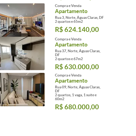
Compra e Venda
Apartamento
Rua 3, Norte, Águas Claras, DF
2 quartos e 65m2
R$ 624.140,00
Compra e Venda
Apartamento
Rua 37, Norte, Águas Claras,
DF
2 quartos e 67m2
R$ 630.000,00
Compra e Venda
Apartamento
Rua 09, Norte, Águas Claras,
DF
2 quartos, 1 vaga, 1 suite e
60m2
R$ 680.000,00