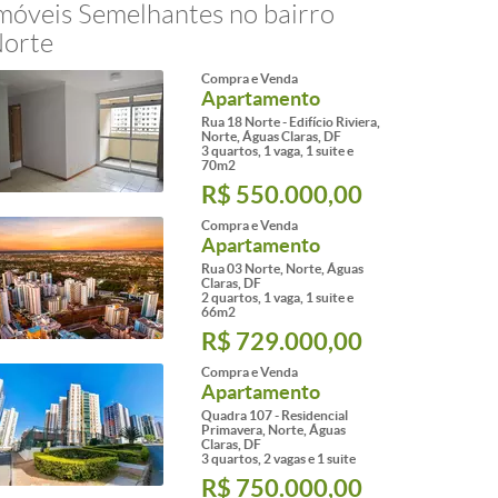
móveis Semelhantes no bairro
orte
Compra e Venda
Apartamento
Rua 18 Norte - Edifício Riviera,
Norte, Águas Claras, DF
3 quartos, 1 vaga, 1 suite e
70m2
R$ 550.000,00
Compra e Venda
Apartamento
Rua 03 Norte, Norte, Águas
Claras, DF
2 quartos, 1 vaga, 1 suite e
66m2
R$ 729.000,00
Compra e Venda
Apartamento
Quadra 107 - Residencial
Primavera, Norte, Águas
Claras, DF
3 quartos, 2 vagas e 1 suite
R$ 750.000,00