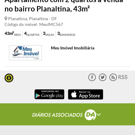
no bairro Planaltina, 43m²
Planaltina, Planaltina - DF
Código do imóvel: MeuIMC567
43m²
4
3
3
ÁREA
QUARTOS
VAGAS
BANHEIROS
Meu Imóvel Imobiliária
© Copyright S/A Correio Braziliense 2000 -
2018
. Todos os direitos reservados.