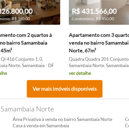
326.800,00
R$ 431.566,00
ínio: R$ 360,00
Condomínio: R$ 450,00
mento com 2 quartos à
Apartamento com 3 quarto
no bairro Samambaia
venda no bairro Samambai
 45m²
Norte, 67m²
Qi 416 Conjunto 1, 0,
Quadra Quadra 201 Conjunto 1
aia Norte, Samambaia - DF
Samambaia Norte, Samambaia
alhe
ver detalhe
Ver mais imóveis disponíveis
o Samambaia Norte
Área Privativa à venda no bairro Samambaia Norte
C
Casa à venda em Samambaia
C