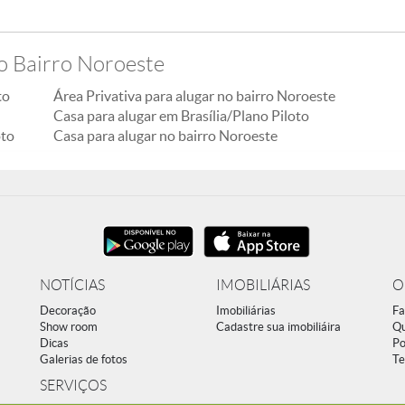
no Bairro Noroeste
to
Área Privativa para alugar no bairro Noroeste
Casa para alugar em Brasília/Plano Piloto
oto
Casa para alugar no bairro Noroeste
NOTÍCIAS
IMOBILIÁRIAS
O
Decoração
Imobiliárias
Fa
Show room
Cadastre sua imobiliáira
Q
Dicas
Po
Galerias de fotos
Te
SERVIÇOS