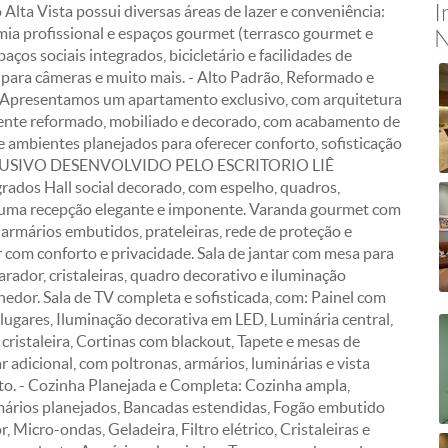
I
Alta Vista possui diversas áreas de lazer e conveniência:
mia profissional e espaços gourmet (terrasco gourmet e
N
aços sociais integrados, bicicletário e facilidades de
 para câmeras e muito mais. - Alto Padrão, Reformado e
 Apresentamos um apartamento exclusivo, com arquitetura
lmente reformado, mobiliado e decorado, com acabamento de
e ambientes planejados para oferecer conforto, sofisticação
EXCLUSIVO DESENVOLVIDO PELO ESCRITORIO LIÊ
ados Hall social decorado, com espelho, quadros,
 uma recepção elegante e imponente. Varanda gourmet com
 armários embutidos, prateleiras, rede de proteção e
er com conforto e privacidade. Sala de jantar com mesa para
rador, cristaleiras, quadro decorativo e iluminação
dor. Sala de TV completa e sofisticada, com: Painel com
 lugares, Iluminação decorativa em LED, Luminária central,
cristaleira, Cortinas com blackout, Tapete e mesas de
r adicional, com poltronas, armários, luminárias e vista
nto. - Cozinha Planejada e Completa: Cozinha ampla,
ários planejados, Bancadas estendidas, Fogão embutido
 Micro-ondas, Geladeira, Filtro elétrico, Cristaleiras e