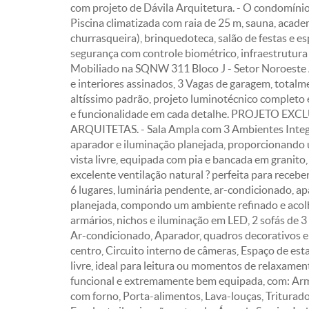
com projeto de Dávila Arquitetura. - O condomínio 
Piscina climatizada com raia de 25 m, sauna, acade
churrasqueira), brinquedoteca, salão de festas e esp
segurança com controle biométrico, infraestrutura
Mobiliado na SQNW 311 Bloco J - Setor Noroeste
e interiores assinados, 3 Vagas de garagem, tota
altíssimo padrão, projeto luminotécnico completo 
e funcionalidade em cada detalhe. PROJETO 
ARQUITETAS. - Sala Ampla com 3 Ambientes Integr
aparador e iluminação planejada, proporcionando
vista livre, equipada com pia e bancada em granito,
excelente ventilação natural ? perfeita para receb
6 lugares, luminária pendente, ar-condicionado, apa
planejada, compondo um ambiente refinado e acolhe
armários, nichos e iluminação em LED, 2 sofás de 3
Ar-condicionado, Aparador, quadros decorativos e 
centro, Circuito interno de câmeras, Espaço de esta
livre, ideal para leitura ou momentos de relaxame
funcional e extremamente bem equipada, com: Arm
com forno, Porta-alimentos, Lava-louças, Triturador,