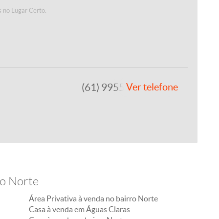
 no Lugar Certo.
(61) 99557-8243
Ver telefone
ro Norte
Área Privativa à venda no bairro Norte
Casa à venda em Águas Claras