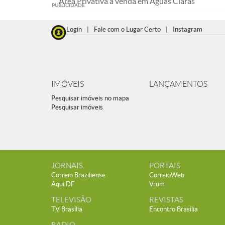
Área Privativa à venda em Águas Claras
PUBLICIDADE
Login
|
Fale com o Lugar Certo
|
Instagram
IMÓVEIS
LANÇAMENTOS
Pesquisar imóveis no mapa
Pesquisar imóveis
JORNAIS
PORTAIS
Correio Braziliense
CorreioWeb
Aqui DF
Vrum
TELEVISÃO
REVISTAS
TV Brasília
Encontro Brasília
RADIO