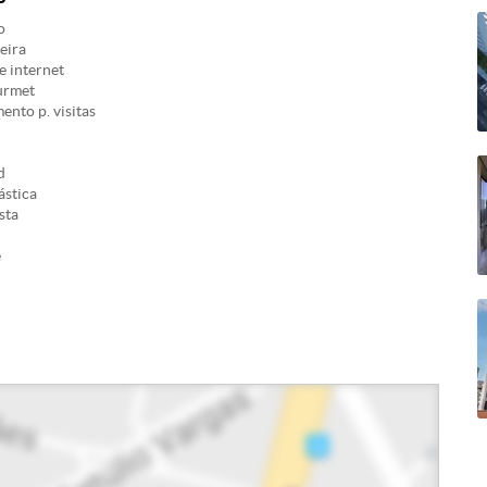
o
eira
 internet
urmet
nto p. visitas
d
ástica
sta
e