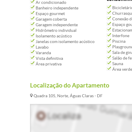
Ar condicionado
Bicicletári
Banheiro independente
Churrasqu
Espaço gourmet
Conexão de
Garagem coberta
Espaço go
Garagem independente
Estacioname
Hidrômetro individual
Interfone
Isolamento acústico
Piscina
Janelas com isolamento acústico
Playgroun
Lavabo
Sala de gin
Varanda
Salão de fe
Vista definitiva
Sauna
Área privativa
Área verd
Localização do Apartamento
Quadra 105, Norte, Águas Claras - DF