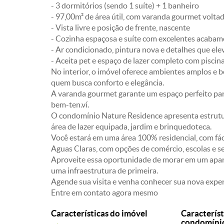
- 3 dormitórios (sendo 1 suíte) + 1 banheiro
- 97,00m² de área útil, com varanda gourmet voltad
- Vista livre e posição de frente, nascente
- Cozinha espaçosa e suíte com excelentes acaba
- Ar condicionado, pintura nova e detalhes que el
- Aceita pet e espaço de lazer completo com piscina
No interior, o imóvel oferece ambientes amplos e 
quem busca conforto e elegância.
A varanda gourmet garante um espaço perfeito para
bem-ten.ví.
O condomínio Nature Residence apresenta estrutu
área de lazer equipada, jardim e brinquedoteca.
Você estará em uma área 100% residencial, com fác
Aguas Claras, com opções de comércio, escolas e se
Aproveite essa oportunidade de morar em um aparta
uma infraestrutura de primeira.
Agende sua visita e venha conhecer sua nova exper
Entre em contato agora mesmo
Características do imóvel
Característ
condomíni