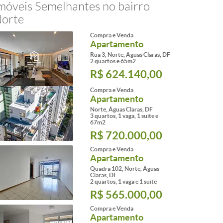
móveis Semelhantes no bairro
orte
Compra e Venda
Apartamento
Rua 3, Norte, Águas Claras, DF
2 quartos e 65m2
R$ 624.140,00
Compra e Venda
Apartamento
Norte, Águas Claras, DF
3 quartos, 1 vaga, 1 suite e
67m2
R$ 720.000,00
Compra e Venda
Apartamento
Quadra 102, Norte, Águas
Claras, DF
2 quartos, 1 vaga e 1 suite
R$ 565.000,00
Compra e Venda
Apartamento