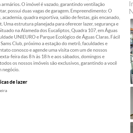
I
 armários. O imóvel é vazado, garantindo ventilação
N
etar, possui duas vagas de garagem. Empreendimento: O
 academia, quadra esportiva, salão de festas, gás encanado,
. Uma estrutura planejada para oferecer lazer, segurança e
: Situado na Alameda dos Eucaliptos, Quadra 107, em Águas
culdade UNIEURO e Parque Ecológico de Águas Claras. Fácil
 Sams Club, próximo a estação do metrô, faculdades e
ontato conosco e agende uma visita com um de nossos
xta-feira das 8 h às 18 h e aos sábados, domingos e
todos os nossos imóveis são exclusivos, garantindo a você
m negócio.
icas de lazer
eira