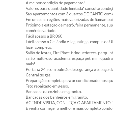
A melhor condição de pagamento!
Valores para quantidade limitada* consulte condiç
São apartamentos com 3 quartos DE CANTO com 8
Em uma das regiões mais valorizadas de Samambai
Próximo a estação de metrô, feira permanente, supe
comércio variado.
Fácil acesso a BR 060
Fácil acesso a Ceilândia e Taguatinga, campus da 
lazer completo;
Salão de festas, Fire Place, brinquedoteca, parquin
salão multi-uso, academia, espaço pet, mini quadra 
mais!
Portaria 24h com pulmão de segurança e espaço de
Central de gás.
Preparação completa para ar condicionado nos quar
Teto rebaixado em gesso.
Bancadas da cozinha em granito.
Bancadas dos banheiros em granito.
AGENDE VISITA, CONHEÇA O APARTAMENTO
E venha conheçer o melhor e mais completo cond