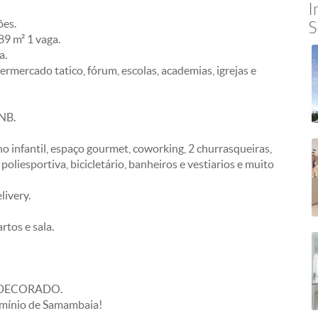
I
ões.
S
9 m² 1 vaga.
a.
rmercado tatico, fórum, escolas, academias, igrejas e
UNB.
ho infantil, espaço gourmet, coworking, 2 churrasqueiras,
poliesportiva, bicicletário, banheiros e vestiarios e muito
livery.
tos e sala.
 DECORADO.
omínio de Samambaia!