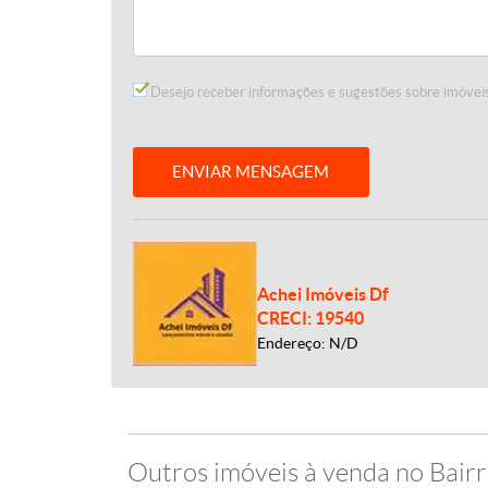
Desejo receber informações e sugestões sobre imóveis
ENVIAR MENSAGEM
Achei Imóveis Df
CRECI: 19540
Endereço: N/D
Outros imóveis à venda no Bai