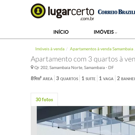
INÍCIO
IMÓVEIS
Imóveis à venda
Apartamentos à venda Samambaia
Apartamento com 3 quartos à ve
Qr 202, Samambaia Norte, Samambaia - DF
89m²
3
1
1
2
ÁREA
QUARTOS
SUÍTE
VAGA
BANHE
30 fotos