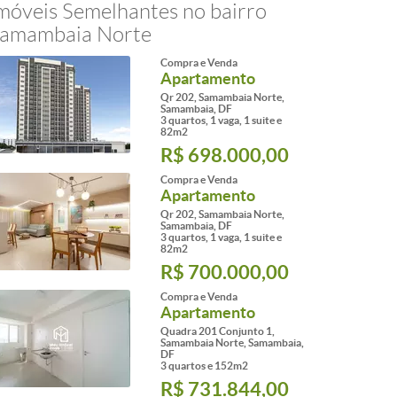
móveis Semelhantes no bairro
amambaia Norte
Compra e Venda
Apartamento
Qr 202, Samambaia Norte,
Samambaia, DF
3 quartos, 1 vaga, 1 suite e
82m2
R$ 698.000,00
Compra e Venda
Apartamento
Qr 202, Samambaia Norte,
Samambaia, DF
3 quartos, 1 vaga, 1 suite e
82m2
R$ 700.000,00
Compra e Venda
Apartamento
Quadra 201 Conjunto 1,
Samambaia Norte, Samambaia,
DF
3 quartos e 152m2
R$ 731.844,00