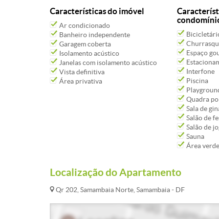
Características do imóvel
Característ
condomíni
Ar condicionado
Bicicletári
Banheiro independente
Churrasqu
Garagem coberta
Espaço go
Isolamento acústico
Estacioname
Janelas com isolamento acústico
Interfone
Vista definitiva
Piscina
Área privativa
Playgroun
Quadra pol
Sala de gin
Salão de fe
Salão de j
Sauna
Área verd
Localização do Apartamento
Qr 202, Samambaia Norte, Samambaia - DF