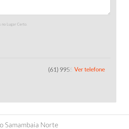
 no Lugar Certo.
(61) 99557-8243
Ver telefone
rro Samambaia Norte