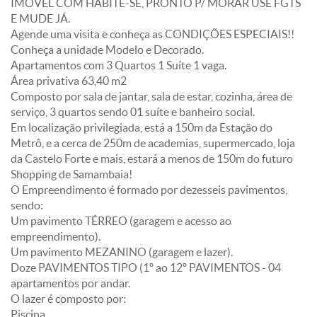
IMÓVEL COM HABITE-SE, PRONTO P/ MORAR USE FGTS
E MUDE JÁ.
Agende uma visita e conheça as CONDIÇÕES ESPECIAIS!!
Conheça a unidade Modelo e Decorado.
Apartamentos com 3 Quartos 1 Suíte 1 vaga.
Área privativa 63,40 m2
Composto por sala de jantar, sala de estar, cozinha, área de
serviço, 3 quartos sendo 01 suíte e banheiro social.
Em localização privilegiada, está a 150m da Estação do
Metrô, e a cerca de 250m de academias, supermercado, loja
da Castelo Forte e mais, estará a menos de 150m do futuro
Shopping de Samambaia!
O Empreendimento é formado por dezesseis pavimentos,
sendo:
Um pavimento TÉRREO (garagem e acesso ao
empreendimento).
Um pavimento MEZANINO (garagem e lazer).
Doze PAVIMENTOS TIPO (1º ao 12º PAVIMENTOS - 04
apartamentos por andar.
O lazer é composto por:
Piscina