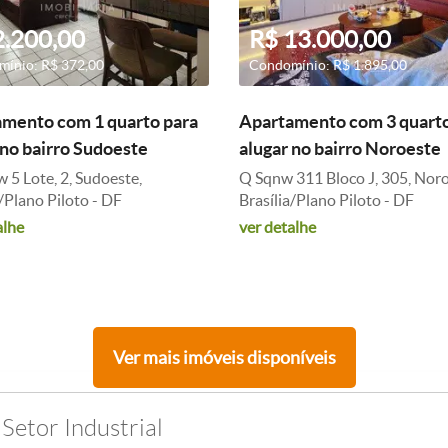
2.200,00
R$ 13.000,00
ínio: R$ 372,00
Condomínio: R$ 1.895,00
mento com 1 quarto para
Apartamento com 3 quarto
 no bairro Sudoeste
alugar no bairro Noroeste
5 Lote, 2, Sudoeste,
Q Sqnw 311 Bloco J, 305, Noro
a/Plano Piloto - DF
Brasília/Plano Piloto - DF
alhe
ver detalhe
Ver mais imóveis disponíveis
Setor Industrial