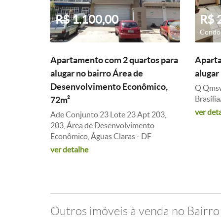
R$ 1.100,00
R$ 
Condom
Apartamento com 2 quartos para
Aparta
alugar no bairro Área de
alugar
Desenvolvimento Econômico,
Q Qmsw 
Brasíli
72m²
ver det
Ade Conjunto 23 Lote 23 Apt 203,
203, Área de Desenvolvimento
Econômico, Águas Claras - DF
ver detalhe
Outros imóveis à venda no Bairro 