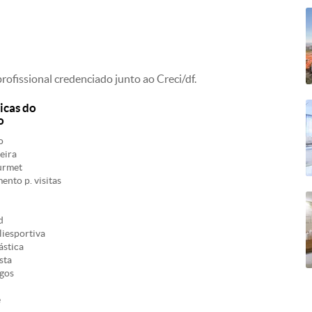
ofissional credenciado junto ao Creci/df.
icas do
o
o
eira
urmet
nto p. visitas
d
iesportiva
ástica
sta
ogos
e