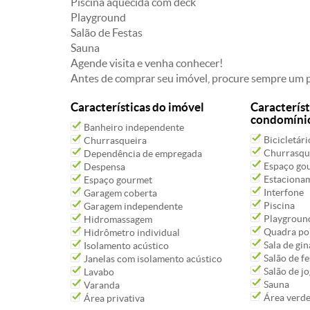
Piscina aquecida com deck
Playground
Salão de Festas
Sauna
Agende visita e venha conhecer!
Antes de comprar seu imóvel, procure sempre um pr
Características do imóvel
Característ
condomíni
Banheiro independente
Bicicletári
Churrasqueira
Churrasqu
Dependência de empregada
Espaço go
Despensa
Estacioname
Espaço gourmet
Interfone
Garagem coberta
Piscina
Garagem independente
Playgroun
Hidromassagem
Quadra pol
Hidrômetro individual
Sala de gin
Isolamento acústico
Salão de fe
Janelas com isolamento acústico
Salão de j
Lavabo
Sauna
Varanda
Área verd
Área privativa