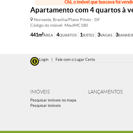
Olá, o imóvel que buscava foi vendi
Apartamento com 4 quartos à v
Noroeste, Brasília/Plano Piloto - DF
Código do imóvel: MeuIMC180
441m²
4
1
3
3
ÁREA
QUARTOS
SUÍTES
VAGAS
BANHEI
Login
|
Fale com o Lugar Certo
IMÓVEIS
LANÇAMENTOS
Pesquisar imóveis no mapa
Pesquisar imóveis