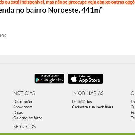
do ou está indisponível, mas não se preocupe veja abaixo outras opç
enda no bairro Noroeste, 441m²
ROS
NOTÍCIAS
IMOBILIÁRIAS
O
Decoração
Imobiliárias
Fa
Show room
Cadastre sua imobiliáira
Q
Dicas
Po
Galerias de fotos
Te
SERVIÇOS