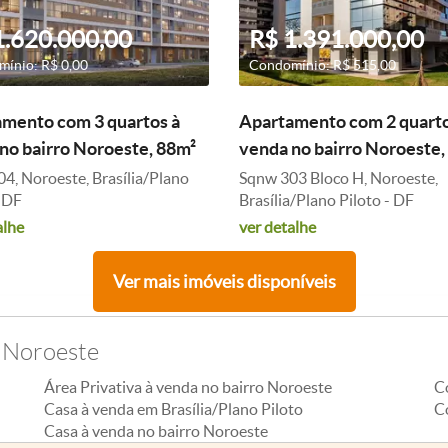
1.620.000,00
R$ 1.391.000,00
ínio: R$ 0,00
Condomínio: R$ 515,00
mento com 3 quartos à
Apartamento com 2 quarto
no bairro Noroeste, 88m²
venda no bairro Noroeste,
4, Noroeste, Brasília/Plano
Sqnw 303 Bloco H, Noroeste,
- DF
Brasília/Plano Piloto - DF
alhe
ver detalhe
Ver mais imóveis disponíveis
o Noroeste
Área Privativa à venda no bairro Noroeste
C
Casa à venda em Brasília/Plano Piloto
C
Casa à venda no bairro Noroeste