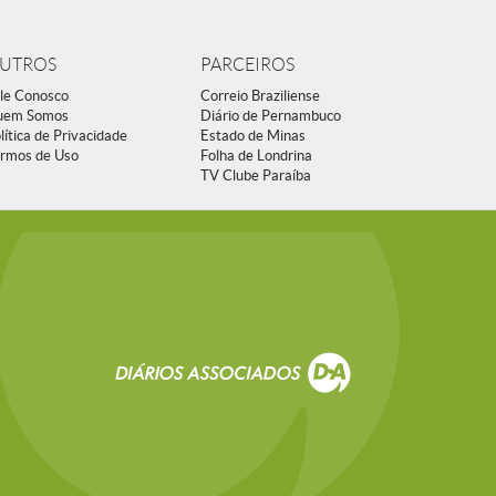
UTROS
PARCEIROS
le Conosco
Correio Braziliense
uem Somos
Diário de Pernambuco
lítica de Privacidade
Estado de Minas
rmos de Uso
Folha de Londrina
TV Clube Paraíba