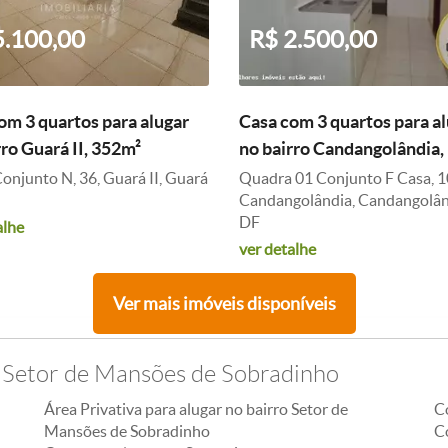
5.100,00
R$ 2.500,00
om 3 quartos para alugar
Casa com 3 quartos para a
rro Guará II, 352m²
no bairro Candangolândia,
onjunto N, 36, Guará II, Guará
Quadra 01 Conjunto F Casa, 1
Candangolândia, Candangolân
DF
alhe
ver detalhe
Ver mais imóveis disponíveis
o Setor de Mansões de Sobradinho
Área Privativa para alugar no bairro Setor de
C
Mansões de Sobradinho
C