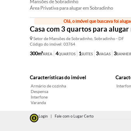
Mansões de Sobradinho
Área Privativa para alugar em Sobradinho
Olá, o imóvel que buscava foi aluga
Casa com 3 quartos para alugar
Setor de Mansões de Sobradinho, Sobradinho - DF
Código do imóvel: 03764
300m²
4
1
3
3
ÁREA
QUARTOS
SUÍTES
VAGAS
BANHEI
Características do imóvel
Caract
Armário de cozinha
Interfo
Despensa
Interfone
Varanda
Login
|
Fale com o Lugar Certo