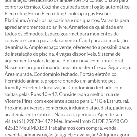
iluminação destacando os ambientes. Ar condicionado para
conforto térmico. Cozinha equipada com: Fogão automático
Electrolux; Forno Electrolux; Cooktop a gás Fischer
Platinium. Armários na cozinha e nos quartos. Varanda para
apreciar momentos ao ar livre. Armários de qualidade em
todos os cômodos. Espaço gourmet para momentos de
convívio e sauna para relaxamento. Canil para acomodação
de animais. Amplo espaço verde, oferecendo a possibilidade
de instalação de piscina. 4 vagas disponíveis. Sistema de
aquecimento solar de água. Pintura nova com tinta Coral.
Nascente, proporcionando uma atmosfera fresca. Segurança:
Área murada. Condomínio fechado. Portão eletrônico.
Permitido animais, proporcionando um ambiente pet-
friendly. Excelente localização. Condomínio fechado com
saídas pelas Ruas 10 e 12. Considerada a melhor rua de
Vicente Pires, com excelente acesso para EPTG e Estrutural.
Próximo a diversos comércios, incluindo atacadista, padarias,
academia, entre outros. Não aceita permuta. Agende sua
visita (61) 99878-4472 Meu Imovel Imob CJ DF 25698 GO
42513 MeuIMD163 Trabalhamos com compra, venda,
revenda, administração (aluguel) e avaliação! Adquira agora