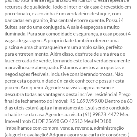
padrão totalmente regularizado em cartório, está repleta de
recursos de qualidade. Todo o interior da casa é revestido em
porcelanato, e a cozinha é um verdadeiro destaque, com
bancadas em granito, ilha central e torre quente. Possui 4
Suítes, sendo uma conjugada. A sala é espaçosa e muito
iluminada. Para sua comodidade e segurança, a casa possui 4
vagas de garagem. A propriedade também oferece uma
piscina e uma churrasqueira em um amplo salão, perfeito
para entretenimento. Além disso, desfrute de uma área de
lazer cercada de verde, tornando este local verdadeiramente
maravilhoso e abençoado. Estamos abertos a propostas e
negociações flexíveis, inclusive considerando trocas. Não
perca esta oportunidade única de conhecer e possuir esta
joia em Arniqueira. Agende sua visita agora mesmo e
descubra todas as vantagens desta incrível residência! Preço
final de fechamento do imóvel: R$ 1.699.999,00 Dentro de 60
dias uteis estará apta a financiamento. Está sendo concluido
o habite-se da casa Agende sua visita (61) 99878-4472 Meu
Imovel Imob CJ DF 25698 GO 42513 MeuIMD188
Trabalhamos com compra, venda, revenda, administração
(aluguel) e avaliação! Adquira agora sua carta de consórcio (