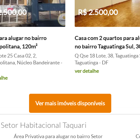
2.500,00
R$ 2.500,00
ara alugar no bairro
Casa com 2 quartos para a
olitana, 120m²
no bairro Taguatinga Sul, 
ote 25 Casa 02, 2,
Q Qse 18 Lote, 38, Taguatinga 
litana, Núcleo Bandeirante -
Taguatinga - DF
ver detalhe
alhe
Ver mais imóveis disponíveis
 Setor Habitacional Taquari
Área Privativa para alugar no bairro Setor
Co