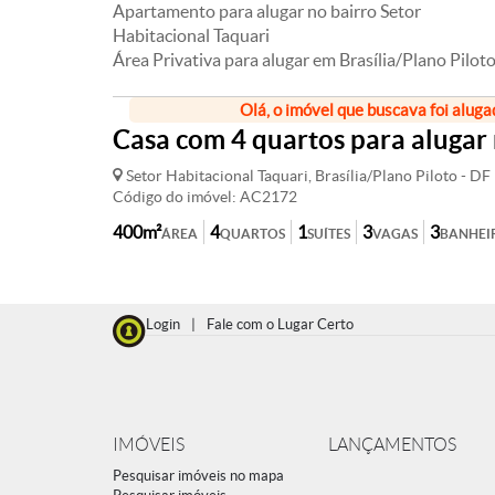
Apartamento para alugar no bairro Setor
Habitacional Taquari
Área Privativa para alugar em Brasília/Plano Pilot
Olá, o imóvel que buscava foi aluga
Casa com 4 quartos para alugar 
Setor Habitacional Taquari, Brasília/Plano Piloto - DF
Código do imóvel: AC2172
400m²
4
1
3
3
ÁREA
QUARTOS
SUÍTES
VAGAS
BANHEI
Login
|
Fale com o Lugar Certo
IMÓVEIS
LANÇAMENTOS
Pesquisar imóveis no mapa