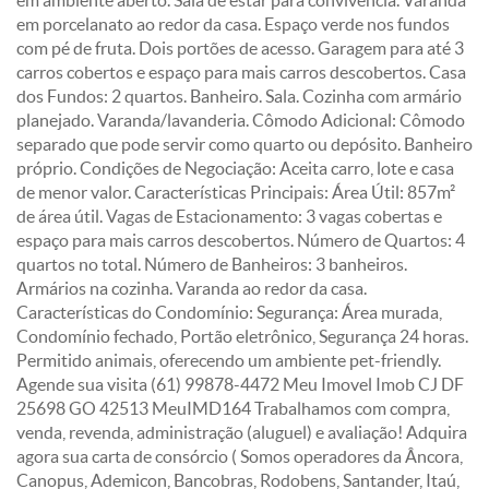
em ambiente aberto. Sala de estar para convivência. Varanda
em porcelanato ao redor da casa. Espaço verde nos fundos
com pé de fruta. Dois portões de acesso. Garagem para até 3
carros cobertos e espaço para mais carros descobertos. Casa
dos Fundos: 2 quartos. Banheiro. Sala. Cozinha com armário
planejado. Varanda/lavanderia. Cômodo Adicional: Cômodo
separado que pode servir como quarto ou depósito. Banheiro
próprio. Condições de Negociação: Aceita carro, lote e casa
de menor valor. Características Principais: Área Útil: 857m²
de área útil. Vagas de Estacionamento: 3 vagas cobertas e
espaço para mais carros descobertos. Número de Quartos: 4
quartos no total. Número de Banheiros: 3 banheiros.
Armários na cozinha. Varanda ao redor da casa.
Características do Condomínio: Segurança: Área murada,
Condomínio fechado, Portão eletrônico, Segurança 24 horas.
Permitido animais, oferecendo um ambiente pet-friendly.
Agende sua visita (61) 99878-4472 Meu Imovel Imob CJ DF
25698 GO 42513 MeuIMD164 Trabalhamos com compra,
venda, revenda, administração (aluguel) e avaliação! Adquira
agora sua carta de consórcio ( Somos operadores da Âncora,
Canopus, Ademicon, Bancobras, Rodobens, Santander, Itaú,