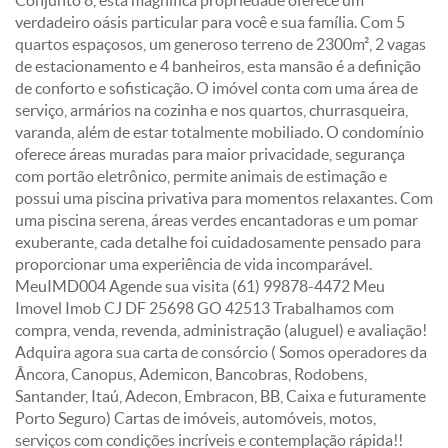
Conjunto 8, esta magnífica propriedade oferece um
verdadeiro oásis particular para você e sua família. Com 5
quartos espaçosos, um generoso terreno de 2300m², 2 vagas
de estacionamento e 4 banheiros, esta mansão é a definição
de conforto e sofisticação. O imóvel conta com uma área de
serviço, armários na cozinha e nos quartos, churrasqueira,
varanda, além de estar totalmente mobiliado. O condomínio
oferece áreas muradas para maior privacidade, segurança
com portão eletrônico, permite animais de estimação e
possui uma piscina privativa para momentos relaxantes. Com
uma piscina serena, áreas verdes encantadoras e um pomar
exuberante, cada detalhe foi cuidadosamente pensado para
proporcionar uma experiência de vida incomparável.
MeuIMD004 Agende sua visita (61) 99878-4472 Meu
Imovel Imob CJ DF 25698 GO 42513 Trabalhamos com
compra, venda, revenda, administração (aluguel) e avaliação!
Adquira agora sua carta de consórcio ( Somos operadores da
Âncora, Canopus, Ademicon, Bancobras, Rodobens,
Santander, Itaú, Adecon, Embracon, BB, Caixa e futuramente
Porto Seguro) Cartas de imóveis, automóveis, motos,
serviços com condições incríveis e contemplação rápida!!