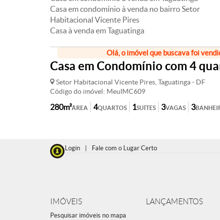
Casa em condomínio à venda no bairro Setor
Habitacional Vicente Pires
Casa à venda em Taguatinga
Olá, o imóvel que buscava foi vendi
Casa em Condomínio com 4 quart
Setor Habitacional Vicente Pires, Taguatinga - DF
Código do imóvel: MeuIMC609
280m²
4
1
3
3
ÁREA
QUARTOS
SUÍTES
VAGAS
BANHEI
Login
|
Fale com o Lugar Certo
IMÓVEIS
LANÇAMENTOS
Pesquisar imóveis no mapa