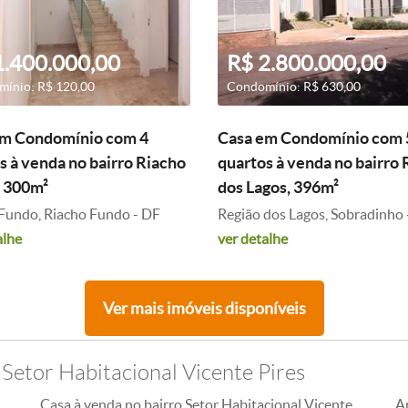
1.400.000,00
R$ 2.800.000,00
ínio: R$ 120,00
Condomínio: R$ 630,00
em Condomínio com 4
Casa em Condomínio com 
s à venda no bairro Riacho
quartos à venda no bairro 
 300m²
dos Lagos, 396m²
Fundo, Riacho Fundo - DF
Região dos Lagos, Sobradinho 
alhe
ver detalhe
Ver mais imóveis disponíveis
Setor Habitacional Vicente Pires
Casa à venda no bairro Setor Habitacional Vicente
A