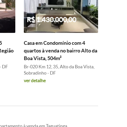
R$ 1.430.000,00
5
Casa em Condomínio com 4
Região
quartos à venda no bairro Alto da
Boa Vista, 504m²
- DF
Br-020 Km 12, 35, Alto da Boa Vista,
Sobradinho - DF
ver detalhe
partamento à venda em Taguatinga