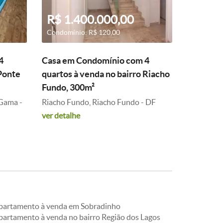
R$ 1.400.000,00
Condomínio: R$ 120,00
4
Casa em Condomínio com 4
 Ponte
quartos à venda no bairro Riacho
Fundo, 300m²
 Gama -
Riacho Fundo, Riacho Fundo - DF
ver detalhe
partamento à venda em Sobradinho
partamento à venda no bairro Região dos Lagos