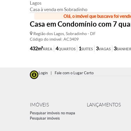
Lagos
Casa à venda em Sobradinho
Olá, o imóvel que buscava foi vendi
Casa em Condomínio com 7 quart
Região dos Lagos, Sobradinho - DF
Código do imóvel: AC3409
432m²
4
1
3
3
ÁREA
QUARTOS
SUÍTES
VAGAS
BANHEI
Login
|
Fale com o Lugar Certo
IMÓVEIS
LANÇAMENTOS
Pesquisar imóveis no mapa
Pesquisar imóveis