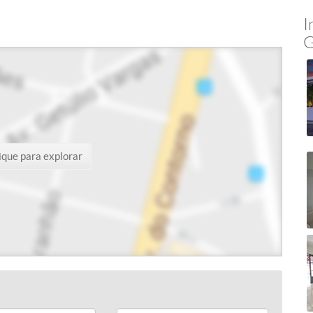
I
G
ique para explorar