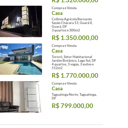
Compra e Venda
Casa
Colônia Agrícola Bernardo
Sayão Chácara 13, Guará II,
Guará, DF
3 quartos e 300m2
R$ 1.350.000,00
Compra e Venda
Casa
Tororó, Setor Habitacional
Jardim Botânico, Lago Sul, DF
4 quartos, 3 vagas, 3 suites e
512m2
R$ 1.770.000,00
Compra e Venda
Casa
Taguatinga Norte, Taguatinga,
DF
R$ 799.000,00