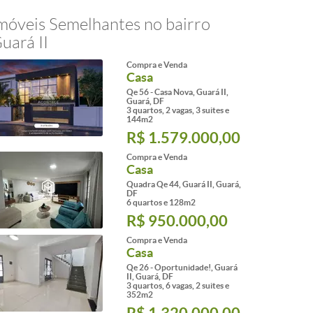
móveis Semelhantes no bairro
uará II
Compra e Venda
Casa
Qe 56 - Casa Nova, Guará II,
Guará, DF
3 quartos, 2 vagas, 3 suites e
144m2
R$ 1.579.000,00
Compra e Venda
Casa
Quadra Qe 44, Guará II, Guará,
DF
6 quartos e 128m2
R$ 950.000,00
Compra e Venda
Casa
Qe 26 - Oportunidade!, Guará
II, Guará, DF
3 quartos, 6 vagas, 2 suites e
352m2
R$ 1.320.000,00