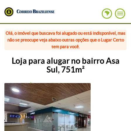
Olá, o imóvel que buscava foi alugado ou está indisponível, mas
não se preocupe veja abaixo outras opções que o Lugar Certo
tem para você.
Loja para alugar no bairro Asa
Sul, 751m²