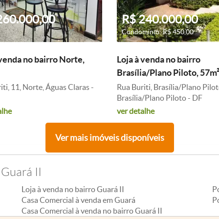
260.000,00
R$ 240.000,00
Condomínio: R$ 450,00
 venda no bairro Norte,
Loja à venda no bairro
Brasília/Plano Piloto, 57m
ti, 11, Norte, Águas Claras -
Rua Buriti, Brasília/Plano Pilot
Brasília/Plano Piloto - DF
alhe
ver detalhe
Ver mais imóveis disponíveis
 Guará II
Loja à venda no bairro Guará II
P
Casa Comercial à venda em Guará
P
Casa Comercial à venda no bairro Guará II