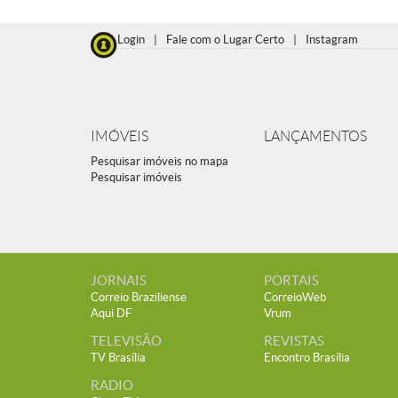
Login
|
Fale com o Lugar Certo
|
Instagram
IMÓVEIS
LANÇAMENTOS
Pesquisar imóveis no mapa
Pesquisar imóveis
JORNAIS
PORTAIS
Correio Braziliense
CorreioWeb
Aqui DF
Vrum
TELEVISÃO
REVISTAS
TV Brasília
Encontro Brasília
RADIO