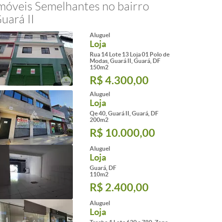
móveis Semelhantes no bairro
uará II
Aluguel
Loja
Rua 14 Lote 13 Loja 01 Polo de
Modas, Guará II, Guará, DF
150m2
R$ 4.300,00
Aluguel
Loja
Qe 40, Guará II, Guará, DF
200m2
R$ 10.000,00
Aluguel
Loja
Guará, DF
110m2
R$ 2.400,00
Aluguel
Loja