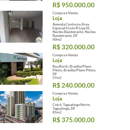
R$ 950.000,00
Compra e Venda
Loja
Avenida Contorno Área
Especial 6 Lote R Loja 05,
Núcleo Bandeirante, Núcleo
Bandeirante, DF
60m2
R$ 320.000,00
Compra e Venda
Loja
Rua Buriti, Brasília/Plano
Piloto, Brasília/Plano Piloto,
DF
57m2
R$ 240.000,00
Compra e Venda
Loja
Cnb 6, Taguatinga Norte,
Taguatinga, DF
85m2
R$ 375.000,00