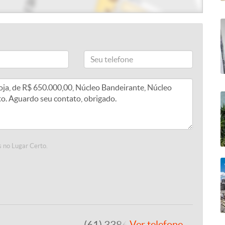
 no Lugar Certo.
(61) 3386-9000
Ver telefone